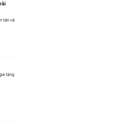
oài
n tán và
gia tăng