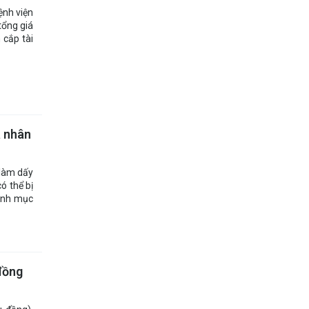
ệnh viện
tổng giá
 cắp tài
á nhân
 làm dấy
ó thể bị
hành mục
đồng