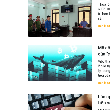
Thua lỗ 
ở TP Hu
trị hơn 
sản.
Bên lề C
Mỹ cô
của "c
Việc th
lên lo n
lợi dụn
tiêu của
Bên lề C
Làm q
tiền s