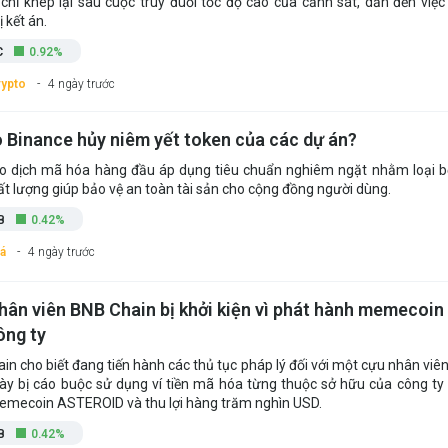
 chỉ khép lại sau cuộc truy đuổi tốc độ cao của cảnh sát, dẫn đến việc
 kết án.
C
0.92%
rypto
4 ngày trước
o Binance hủy niêm yết token của các dự án?
o dịch mã hóa hàng đầu áp dụng tiêu chuẩn nghiêm ngặt nhằm loại b
t lượng giúp bảo vệ an toàn tài sản cho cộng đồng người dùng.
B
0.42%
á
4 ngày trước
hân viên BNB Chain bị khởi kiện vì phát hành memecoin 
ông ty
in cho biết đang tiến hành các thủ tục pháp lý đối với một cựu nhân viên
ày bị cáo buộc sử dụng ví tiền mã hóa từng thuộc sở hữu của công ty
mecoin ASTEROID và thu lợi hàng trăm nghìn USD.
B
0.42%