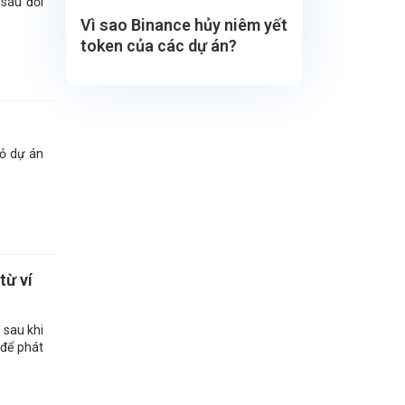
 sáu đối
Vì sao Binance hủy niêm yết
token của các dự án?
ỏ dự án
từ ví
 sau khi
 để phát