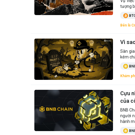
Vụ việc
tượng bị
BT
Bên lề C
Vì sa
Sàn gia
kém chấ
BN
Khám ph
Cựu n
của c
BNB Cha
người n
hành me
BN