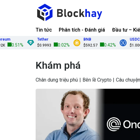
Tin tức
Phân tích - Đánh giá
Đầu tư – Ki
Tether
BNB
USDC
0.51%
0.02%
0.42%
$0.9993
$592.57
$1.0000
Khám phá
Chân dung triệu phú
Bên lề Crypto
Câu chuyện