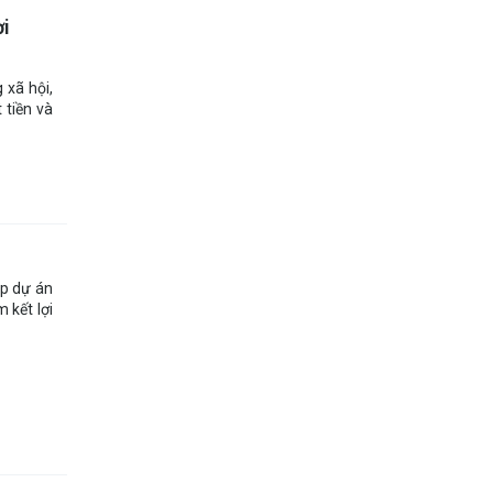
ời
 xã hội,
 tiền và
ập dự án
 kết lợi