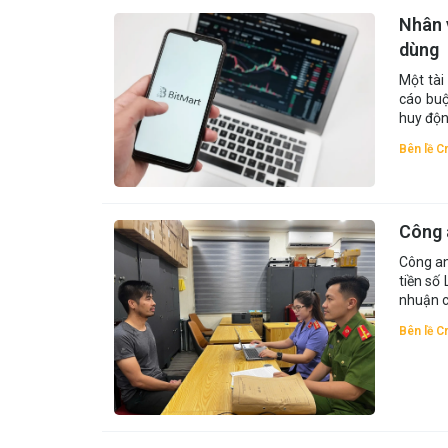
Nhân 
dùng
Một tài
cáo buộ
huy độn
Bên lề C
Công 
Công an
tiền số
nhuận c
Bên lề C