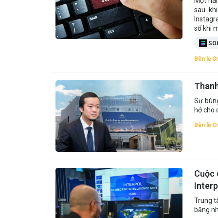
Một nam
sau kh
Instagr
số khi 
SO
Bên lề C
Thanh
Sự bùng
hở cho 
Bên lề C
Cuộc 
Interp
Trung t
băng nh