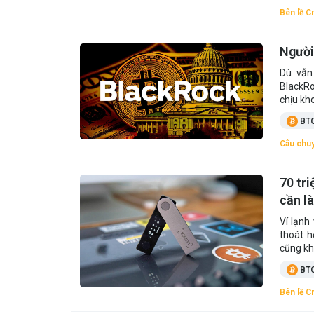
Bên lề C
Người
Dù vẫn 
BlackRo
chịu kh
BT
Câu chuy
70 tri
cần l
Ví lạnh
thoát h
cũng kh
BT
Bên lề C