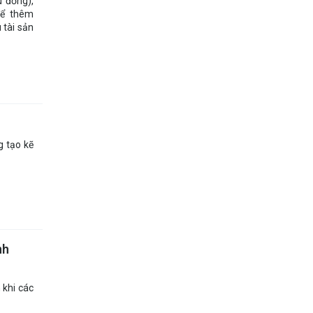
u đồng),
để thêm
 tài sản
g tạo kẽ
nh
 khi các