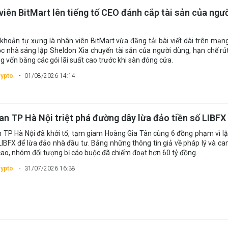
viên BitMart lên tiếng tố CEO đánh cắp tài sản của ngư
 khoản tự xưng là nhân viên BitMart vừa đăng tải bài viết dài trên mạng
c nhà sáng lập Sheldon Xia chuyển tài sản của người dùng, hạn chế rút
g vốn bằng các gói lãi suất cao trước khi sàn đóng cửa.
rypto
01/08/2026 14:14
an TP Hà Nội triệt phá đường dây lừa đảo tiền số LIBFX
 TP Hà Nội đã khởi tố, tạm giam Hoàng Gia Tân cùng 6 đồng phạm vì l
 LIBFX để lừa đảo nhà đầu tư. Bằng những thông tin giả về pháp lý và cam
ao, nhóm đối tượng bị cáo buộc đã chiếm đoạt hơn 60 tỷ đồng.
rypto
31/07/2026 16:38