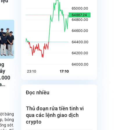
riệu
ng
dây
3.000
a
Đọc nhiều
Thủ đoạn rửa tiền tinh vi
một băng
qua các lệnh giao dịch
ập, bỏng
crypto
ống sót.