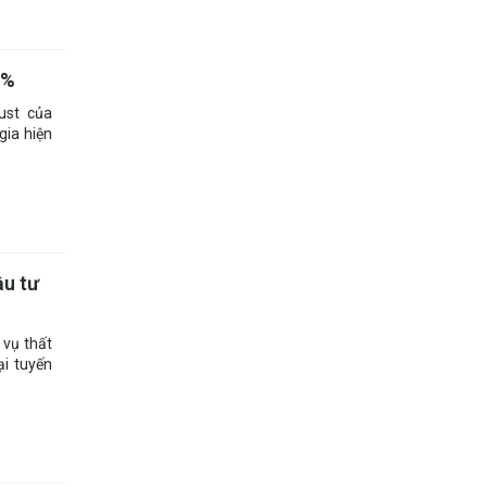
0%
rust của
gia hiện
ầu tư
 vụ thất
ại tuyến