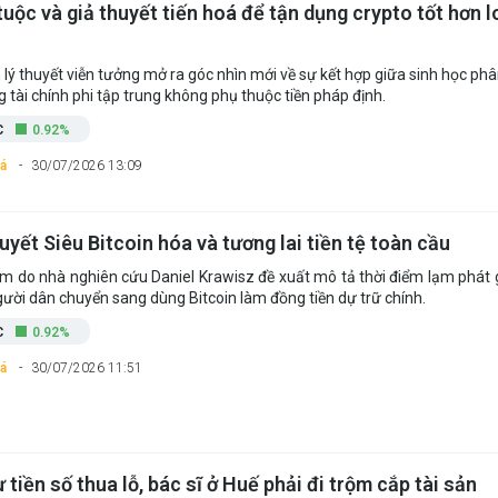
uộc và giả thuyết tiến hoá để tận dụng crypto tốt hơn l
 lý thuyết viễn tưởng mở ra góc nhìn mới về sự kết hợp giữa sinh học phâ
g tài chính phi tập trung không phụ thuộc tiền pháp định.
C
0.92%
á
30/07/2026 13:09
uyết Siêu Bitcoin hóa và tương lai tiền tệ toàn cầu
ệm do nhà nghiên cứu Daniel Krawisz đề xuất mô tả thời điểm lạm phát 
gười dân chuyển sang dùng Bitcoin làm đồng tiền dự trữ chính.
C
0.92%
á
30/07/2026 11:51
 tiền số thua lỗ, bác sĩ ở Huế phải đi trộm cắp tài sản