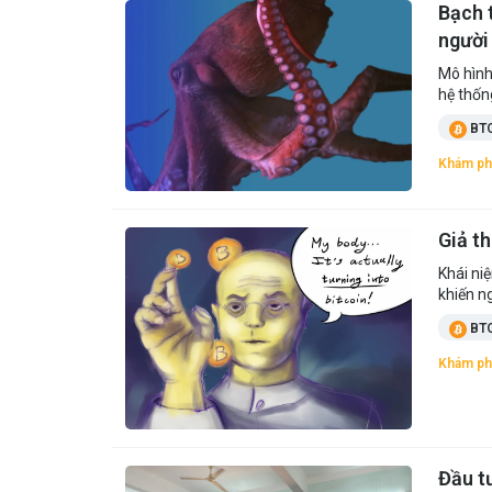
Bạch t
người
Mô hình
hệ thốn
BT
Khám ph
Giả th
Khái ni
khiến n
BT
Khám ph
Đầu tư