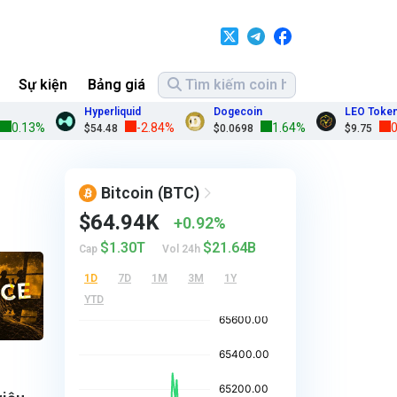
Sự kiện
Bảng giá
Hyperliquid
Dogecoin
LEO Token
13%
-2.84%
1.64%
0.00%
$54.48
$0.0698
$9.75
Bitcoin
(BTC)
$64.94K
0.92%
$1.30T
$21.64B
Cap
Vol 24h
1D
7D
1M
3M
1Y
YTD
i