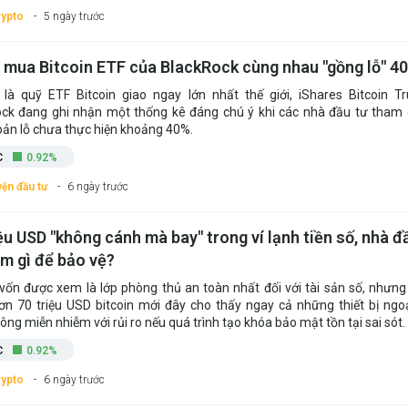
rypto
5 ngày trước
 mua Bitcoin ETF của BlackRock cùng nhau "gồng lỗ" 4
là quỹ ETF Bitcoin giao ngay lớn nhất thế giới, iShares Bitcoin T
ck đang ghi nhận một thống kê đáng chú ý khi các nhà đầu tư tham 
oản lỗ chưa thực hiện khoảng 40%.
C
0.92%
ện đầu tư
6 ngày trước
ệu USD "không cánh mà bay" trong ví lạnh tiền số, nhà đ
àm gì để bảo vệ?
 vốn được xem là lớp phòng thủ an toàn nhất đối với tài sản số, nhưng
ơn 70 triệu USD bitcoin mới đây cho thấy ngay cả những thiết bị ngo
ông miễn nhiễm với rủi ro nếu quá trình tạo khóa bảo mật tồn tại sai sót.
C
0.92%
rypto
6 ngày trước