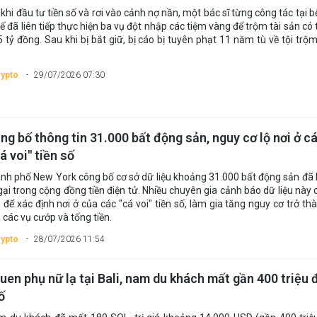
khi đầu tư tiền số và rơi vào cảnh nợ nần, một bác sĩ từng công tác tại b
ế đã liên tiếp thực hiện ba vụ đột nhập các tiệm vàng để trộm tài sản có 
5 tỷ đồng. Sau khi bị bắt giữ, bị cáo bị tuyên phạt 11 năm tù về tội trộm
rypto
29/07/2026 07:30
ng bố thông tin 31.000 bất động sản, nguy cơ lộ nơi ở c
á voi" tiền số
ành phố New York công bố cơ sở dữ liệu khoảng 31.000 bất động sản đã
gại trong cộng đồng tiền điện tử. Nhiều chuyên gia cảnh báo dữ liệu này c
g để xác định nơi ở của các "cá voi" tiền số, làm gia tăng nguy cơ trở t
 các vụ cướp và tống tiền.
rypto
28/07/2026 11:54
uen phụ nữ lạ tại Bali, nam du khách mất gần 400 triệu 
ố