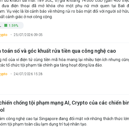
 du khách đã mất 189 SOL, trị giá khoảng 14.000 USD (gần 400 triệ
i đưa điện thoại đã mở khóa cho một phụ nữ mới quen tại Bali 
am. Vụ việc là lời cảnh báo về những rủi ro bảo mật đối với người sở hữu
mất cảnh giác ở nơi công cộng.
L
1.59%
rypto
25/07/2026 09:05
 toán số và góc khuất rửa tiền qua công nghệ cao
 nổ của ví điện tử cùng tiền mã hóa mang lại nhiều tiện ích nhưng cũn
các tổ chức tội phạm tài chính gia tăng hoạt động lừa đảo.
rypto
24/07/2026 15:28
chiến chống tội phạm mạng AI, Crypto của các chiến bi
ol
âm công nghệ cao tại Singapore đang đối mặt với những thách thức lớn
óm tội phạm toàn cầu lạm dụng trí tuệ nhân tạo.