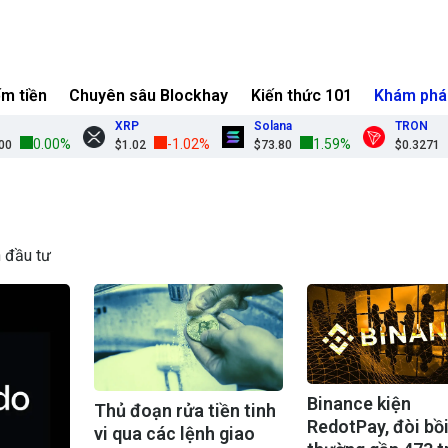
ếm tiền
Chuyên sâu Blockhay
Kiến thức 101
Khám phá
XRP
Solana
TRON
0.00%
-1.02%
1.59%
0.
$1.02
$73.80
$0.3271
 đầu tư
Binance kiện
Thủ đoạn rửa tiền tinh
RedotPay, đòi bồ
vi qua các lệnh giao