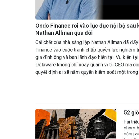
Ondo Finance rơi vào lục đục nội bộ sau 
Nathan Allman qua đời
Cái chết của nhà sáng lập Nathan Allman đã đẩ
Finance vào cuộc tranh chấp quyền lực nghiêm t
gia đình ông và ban lãnh đạo hiện tại. Vụ kiện tạ
Delaware không chỉ xoay quanh vị trí CEO mà cò
quyết định ai sẽ nắm quyền kiểm soát một tron
án token hóa tài sản thực nổi bật nhất thị trường.
52 giờ
Hai tri
nhóm bắ
nặng và