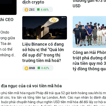
thường gần 473 t
dịch crypto
USD
ZEC
4.46%
khi CEO
y Ondo
rọng giữa
i Tòa án
Liệu Binance có đang
n có thể
sở hữu vị thế "Quá lớn
Công an Hải Phò
để sụp đổ" trong thị
g những dự
triệt phá đường 
trường tiền mã hoá?
rửa tiền quy mô 
tỷ đồng thông qu
BNB
0.42%
USDT
 địa ngục của cá voi tiền mã hóa
ệu phú tiền mã hóa người Pháp đã trải qua 52 giờ kinh hoàng sau khi bị 
t cóc, tra tấn và tống tiền tại London, Anh. Các nạn nhân bị đánh đ
 buộc phải chuyển hàng chục nghìn USD tiền mã hóa để đổi lấy cơ hội s