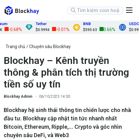
m
Tether
BNB
USDC
-0.68%
-0.01%
0.66%
$0.9994
$595.63
$0.9999
Trang chủ
Chuyên sâu Blockhay
Blockhay – Kênh truyền
thông & phân tích thị trường
tiền số uy tín
Blockhay Admin
06/10/2025 14:00
Blockhay hệ sinh thái thông tin chiến lược cho nhà
đầu tư. Blockhay cập nhật tin tức nhanh nhất
Bitcoin, Ethereum, Ripple,... Crypto và góc nhìn
chuyên sâu DeFi, và Web3