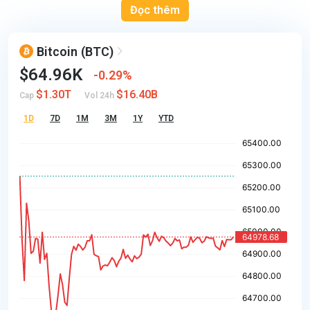
Đọc thêm
Bitcoin
(BTC)
$64.96K
0.29%
$1.30T
$16.40B
Cap
Vol 24h
1D
7D
1M
3M
1Y
YTD