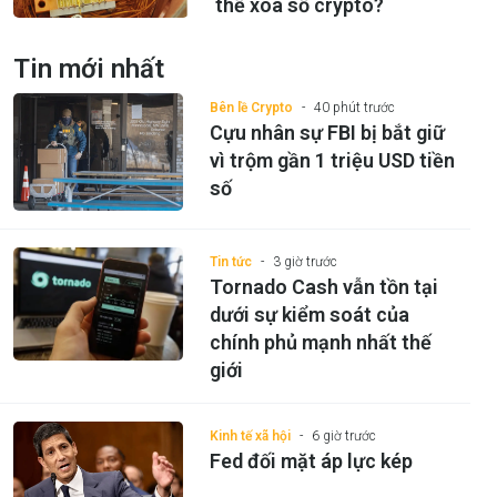
thể xóa sổ crypto?
Tin mới nhất
Bên lề Crypto
40 phút trước
Cựu nhân sự FBI bị bắt giữ
vì trộm gần 1 triệu USD tiền
số
Tin tức
3 giờ trước
Tornado Cash vẫn tồn tại
dưới sự kiểm soát của
chính phủ mạnh nhất thế
giới
Kinh tế xã hội
6 giờ trước
Fed đối mặt áp lực kép