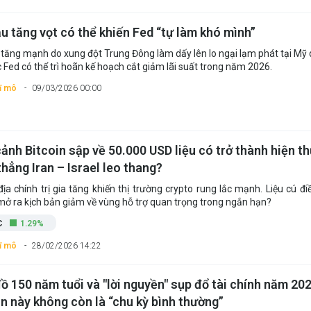
ầu tăng vọt có thể khiến Fed “tự làm khó mình”
 tăng mạnh do xung đột Trung Đông làm dấy lên lo ngại lạm phát tại Mỹ 
c Fed có thể trì hoãn kế hoạch cắt giảm lãi suất trong năm 2026.
vĩ mô
09/03/2026 00:00
ảnh Bitcoin sập về 50.000 USD liệu có trở thành hiện th
hẳng Iran – Israel leo thang?
địa chính trị gia tăng khiến thị trường crypto rung lắc mạnh. Liệu cú đi
mở ra kịch bản giảm về vùng hỗ trợ quan trọng trong ngắn hạn?
C
1.29%
vĩ mô
28/02/2026 14:22
ồ 150 năm tuổi và "lời nguyền" sụp đổ tài chính năm 202
ần này không còn là “chu kỳ bình thường”