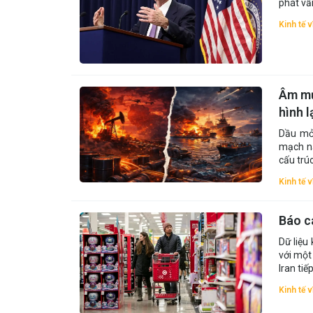
phát vẫ
Kinh tế 
Âm mư
hình 
Dầu mỏ 
mạch nă
cấu trú
Kinh tế 
Báo cá
Dữ liệu
với một
Iran tiế
Kinh tế 