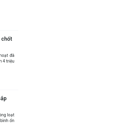
t chốt
hoạt đà
 4 triệu
sắp
ồng loạt
 bình ổn