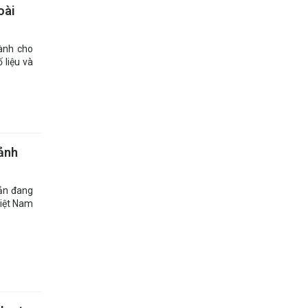
oài
hành cho
 liệu và
cảnh
sản đang
Việt Nam