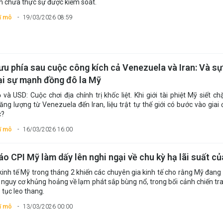
n chưa thực sự được kiểm soát.
vĩ mô
19/03/2026 08:59
u phía sau cuộc công kích cả Venezuela và Iran: Và sự
lại sự mạnh đồng đô la Mỹ
và USD: Cuộc chơi địa chính trị khốc liệt. Khi giới tài phiệt Mỹ siết ch
ng lượng từ Venezuela đến Iran, liệu trật tự thế giới có bước vào giai 
c?
vĩ mô
16/03/2026 16:00
o CPI Mỹ làm dấy lên nghi ngại về chu kỳ hạ lãi suất c
 kinh tế Mỹ trong tháng 2 khiến các chuyên gia kinh tế cho rằng Mỹ đang
 nguy cơ khủng hoảng về lạm phát sắp bùng nổ, trong bối cảnh chiến tr
p tục leo thang.
vĩ mô
13/03/2026 00:00