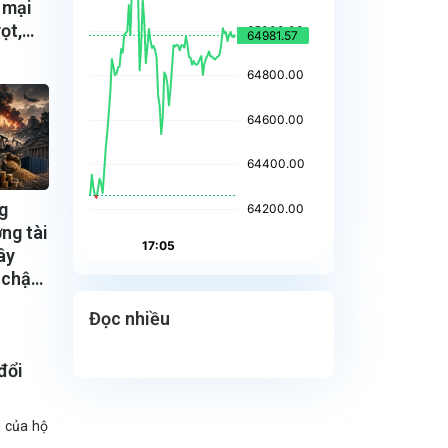
 mại
ọt,
g
ng tài
ây
 chậm
Đọc nhiều
đổi
m của hộ