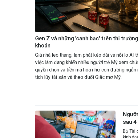
Gen Z và những 'canh bạc' trên thị trườn
khoán
Giá nhà leo thang, lạm phát kéo dài và nỗi lo AI t
việc làm đang khiến nhiều người trẻ Mỹ xem chứ
quyền chọn và tiền mã hóa như con đường ngắn 
tích lũy tài sản và theo đuổi Giấc mơ Mỹ.
Ngưỡn
sau 4
Bộ Tài 
kinh do