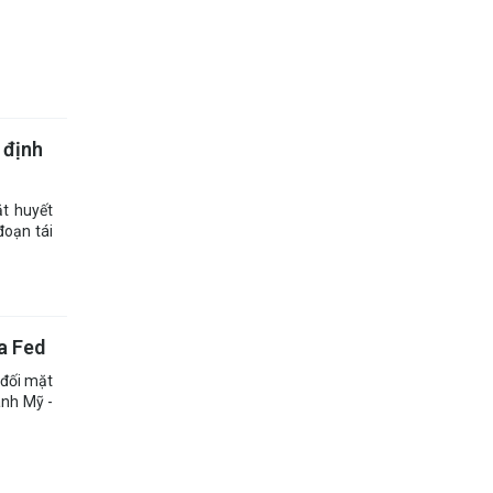
 định
ặt huyết
đoạn tái
ủa Fed
 đối mặt
anh Mỹ -