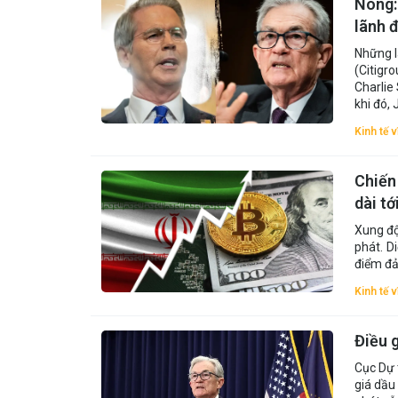
Nóng:
lãnh 
Những l
(Citigr
Charlie
khi đó,
Kinh tế 
Chiến 
dài tớ
Xung độ
phát. D
điểm đ
Kinh tế 
Điều g
Cục Dự 
giá dầu 