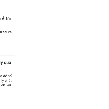
 Á tái
srael và
lý qua
c để bổ
 lý chặt
ên liệu.