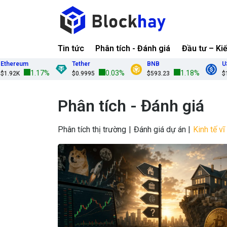
Tin tức
Phân tích - Đánh giá
Đầu tư – Ki
reum
Tether
BNB
USDC
1.17%
0.03%
1.18%
2K
$0.9995
$593.23
$1.000
Phân tích - Đánh giá
Phân tích thị trường
Đánh giá dự án
Kinh tế v