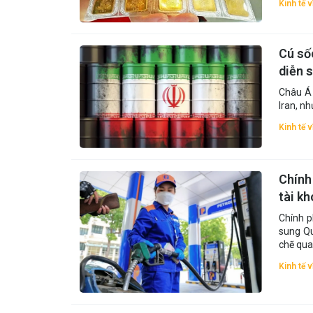
Kinh tế 
Cú số
diễn 
Châu Á 
Iran, n
Kinh tế 
Chính
tài k
Chính p
sung Qu
chẽ qua
Kinh tế 