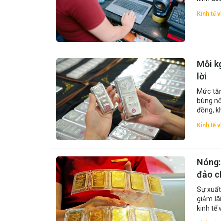
Kinh tế 
Mỗi kg
lời
Mức tăn
bùng nổ
đồng, kh
Kinh tế 
Nóng: 
đảo c
Sự xuất
giảm lã
kinh tế