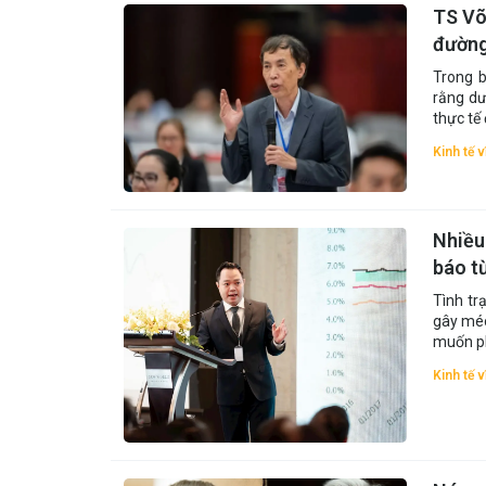
TS Võ
đường
Trong b
rằng dư
thực tế 
Kinh tế 
Nhiều
báo từ
Tình tr
gây méo
muốn ph
Kinh tế 