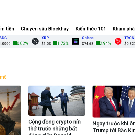
ếm tiền
Chuyên sâu Blockhay
Kiến thức 101
Khám phá
XRP
Solana
TRON
0.02%
1.73%
2.94%
0
$1.03
$74.68
$0.3273
ĩ mô
Cộng đồng crypto nín
Ngay trước khi ô
thở trước những bất
Trump tới Bắc Ki