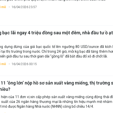
vĩ mô
16/04/2026 23:57
 bạc lãi ngay 4 triệu đồng sau một đêm, nhà đầu tư ồ ạ
g dựng đứng của giá bạc quốc tế lên ngưỡng 80 USD/ounce đã kích 
 tại thị trường trong nước. Chỉ trong 24 giờ, mỗi kg bạc đã tăng thêm hơn
iến giới đầu tư sau thời gian dài "gồng lỗ" đã bắt đầu đổ xô đi chốt lãi.
vĩ mô
16/04/2026 00:15
11 ‘ông lớn’ nộp hồ sơ sản xuất vàng miếng, thị trường 
hiều?
 hiện của 11 đơn vị xin cấp phép sản xuất vàng miếng cùng động thái đ
i suất của 26 ngân hàng thương mại là những tín hiệu mạnh mẽ nhằm
 vĩ mô được Ngân hàng Nhà nước (NHNN) công bố chiều 14/4.