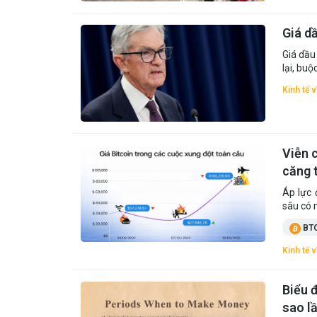
Giá d
Giá dầu
lại, buộ
Kinh tế 
Viễn c
căng t
Áp lực 
sâu có 
BT
Kinh tế 
Biểu đ
sao l