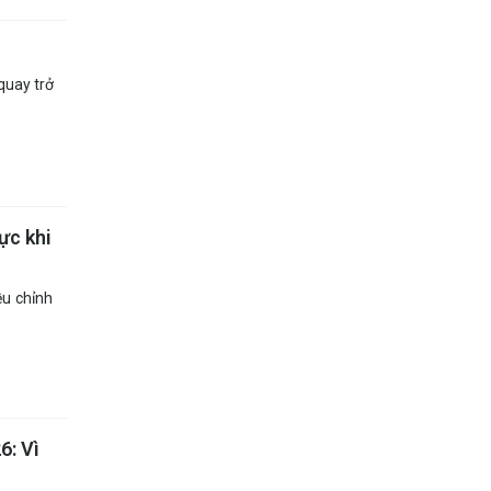
quay trở
ực khi
ều chỉnh
6: Vì