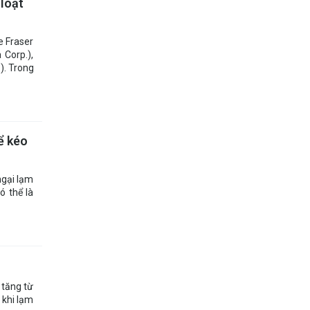
 loạt
e Fraser
 Corp.),
). Trong
ể kéo
ngại lạm
ó thể là
 tăng từ
g khi lạm