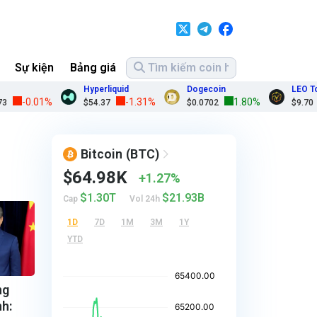
Sự kiện
Bảng giá
Hyperliquid
Dogecoin
LEO Token
-0.01%
-1.31%
1.80%
-
$54.37
$0.0702
$9.70
Bitcoin
(BTC)
$64.98K
1.27%
$1.30T
$21.93B
Cap
Vol 24h
1D
7D
1M
3M
1Y
YTD
ng
nh: