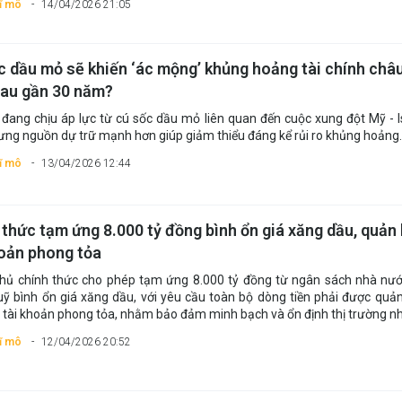
vĩ mô
14/04/2026 21:05
c dầu mỏ sẽ khiến ‘ác mộng’ khủng hoảng tài chính châu
sau gần 30 năm?
đang chịu áp lực từ cú sốc dầu mỏ liên quan đến cuộc xung đột Mỹ - I
hưng nguồn dự trữ mạnh hơn giúp giảm thiểu đáng kể rủi ro khủng hoảng.
vĩ mô
13/04/2026 12:44
 thức tạm ứng 8.000 tỷ đồng bình ổn giá xăng dầu, quản 
hoản phong tỏa
hủ chính thức cho phép tạm ứng 8.000 tỷ đồng từ ngân sách nhà nướ
ỹ bình ổn giá xăng dầu, với yêu cầu toàn bộ dòng tiền phải được quản
 tài khoản phong tỏa, nhằm bảo đảm minh bạch và ổn định thị trường nhi
vĩ mô
12/04/2026 20:52