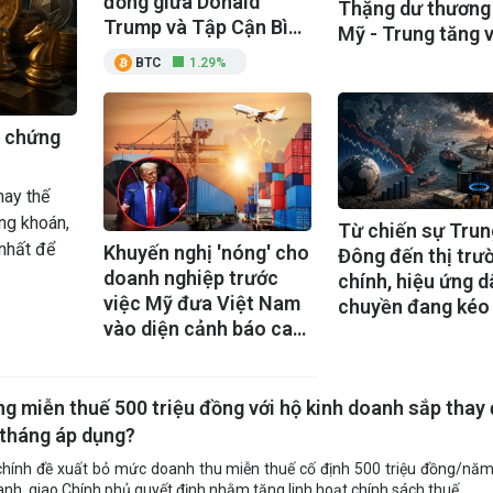
đồng giữa Donald
Thặng dư thương
Trump và Tập Cận Bình
Mỹ - Trung tăng v
trong cuộc hội đàm
lên gần 88 tỷ USD
BTC
1.29%
song phương tại Bắc
Kinh
g chứng
hay thế
ng khoán,
Từ chiến sự Trun
nhất để
Khuyến nghị 'nóng' cho
Đông đến thị trườ
doanh nghiệp trước
chính, hiệu ứng d
việc Mỹ đưa Việt Nam
chuyền đang kéo
vào diện cảnh báo cao
kinh tế thế giới
nhất trong chính sách
bảo hộ đặc biệt
g miễn thuế 500 triệu đồng với hộ kinh doanh sắp thay 
 tháng áp dụng?
chính đề xuất bỏ mức doanh thu miễn thuế cố định 500 triệu đồng/nă
anh, giao Chính phủ quyết định nhằm tăng linh hoạt chính sách thuế.