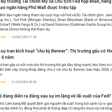
 Bộ trưởng Tài chính Mỹ và Chủ tịch Fed họp khẩn, hàng
đạo ngân hàng Phố Wall được triệu tập
ãnh đạo ngân hàng tham dự cuộc họp với Fed và Bộ Tài chính gồm: Jan
oup Inc.), Ted Pick (Morgan Stanley), Brian Moynihan (Bank of America
 Scharf (Wells Fargo & Co.) và David Solomon (Goldman Sachs Group Inc.
 Jamie Dimon không thể tham dự.
vĩ mô
10/04/2026 11:05
sự Iran kích hoạt “chu kỳ Benner”: Thị trường gấu có th
i 6 năm
t Iran gây cú sốc mới cho thị trường khi giá dầu tăng mạnh, kéo theo lo 
iễn biến này trùng khớp đáng chú ý với chu kỳ Benner, báo hiệu 2026 c
ảo
vĩ mô
21/03/2026 09:05
ì đang diễn ra đằng sau sự im lặng về lãi suất của Fed?
trữ Liên bang Mỹ quyết định giữ nguyên lãi suất trong bối cảnh rủi ro gia
và địa chính trị, đồng thời phát đi thông điệp rõ ràng khi chưa vội nới lỏn