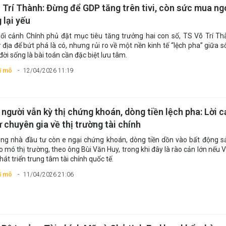
 Trí Thành: Đừng để GDP tăng trên tivi, còn sức mua ng
 lại yếu
ối cảnh Chính phủ đặt mục tiêu tăng trưởng hai con số, TS Võ Trí T
 địa để bứt phá là có, nhưng rủi ro về một nền kinh tế “lệch pha” giữa số
đời sống là bài toán cần đặc biệt lưu tâm.
vĩ mô
12/04/2026 11:19
 người vẫn kỳ thị chứng khoán, dòng tiền lệch pha: Lời 
 chuyên gia về thị trường tài chính
ạng nhà đầu tư còn e ngại chứng khoán, dòng tiền dồn vào bất động 
 mó thị trường, theo ông Bùi Văn Huy, trong khi đây là rào cản lớn nếu 
át triển trung tâm tài chính quốc tế.
vĩ mô
11/04/2026 21:06