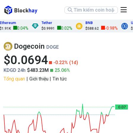
thereum
Tether
BNB
US
0.04%
0.02%
-0.98%
1.91K
$0.9991
$588.62
$0
Dogecoin
DOGE
$0.0694
-0.22% (1d)
KDGD 24h
$483.23M
25.06%
Tổng quan
Giới thiệu
Tin tức