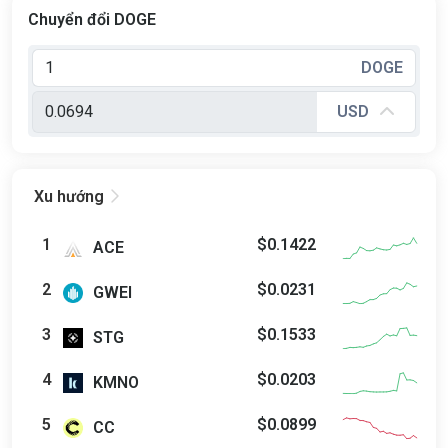
Chuyển đổi DOGE
DOGE
USD

Xu hướng
$0.1422
ACE
$0.0231
GWEI
$0.1533
STG
$0.0203
KMNO
$0.0899
CC