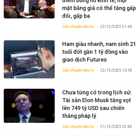
điểm bùng nổ kinh tế, mọi
mặt bằng giá có thể tăng gấp
đôi, gấp ba
Câu chuyện đầu tư
22/12/2025 21:46
Ham giàu nhanh, nam sinh 21
tuổi đốt gần 1 tỷ đồng vào
giao dịch Futures
Câu chuyện đầu tư
22/12/2025 10:18
Chưa từng có trong lịch sử:
Tài sản Elon Musk tăng vọt
lên 749 tỷ USD sau chiến
thắng pháp lý
Câu chuyện đầu tư
21/12/2025 22:45