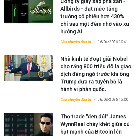
Công ty giày sắp phá sản -
Allbirds - đạt mức tăng
trưởng cổ phiếu hơn 430%
chỉ sau một đêm nhờ vào xu
hướng AI
Câu chuyện đầu tư
16/04/2026 10:41
Nhà kinh tế đoạt giải Nobel
cho rằng 800 triệu đô la giao
dịch đáng ngờ trước khi ông
Trump đưa ra tuyên bố là
hành vi phản quốc.
Câu chuyện đầu tư
26/03/2026 15:00
Thợ trade "đen đủi" James
WynnReal cháy khét giữa cú
bật mạnh của Bitcoin lên