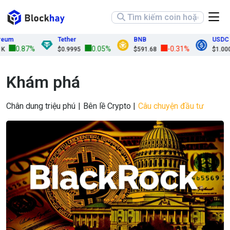
Tether
BNB
USDC
0.87%
0.05%
-0.31%
$0.9995
$591.68
$1.0000
Khám phá
Chân dung triệu phú
Bên lề Crypto
Câu chuyện đầu tư