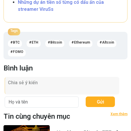
Những dự án tiền số từng có dấu ấn của
streamer ViruSs
Tags
BTC
ETH
Bitcoin
Ethereum
Altcoin
FOMO
Bình luận
Gửi
Xem thêm
Tin cùng chuyên mục