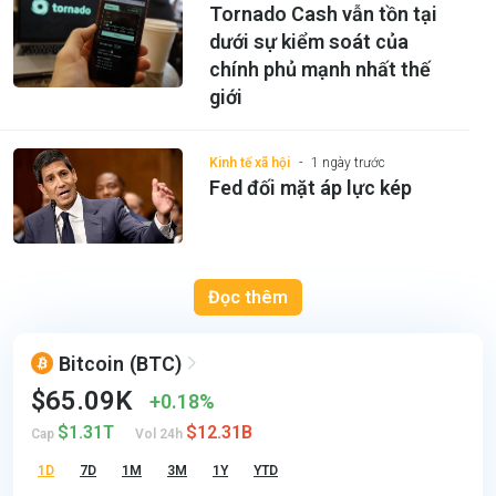
Tornado Cash vẫn tồn tại
dưới sự kiểm soát của
chính phủ mạnh nhất thế
giới
Kinh tế xã hội
1 ngày trước
Fed đối mặt áp lực kép
Đọc thêm
Bitcoin
(BTC)
$65.09K
0.18%
$1.31T
$12.31B
Cap
Vol 24h
1D
7D
1M
3M
1Y
YTD