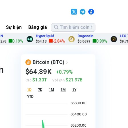
Sự kiện
Bảng giá
Hyperliquid
Dogecoin
LEO Toke
0.19%
-2.84%
0.99%
$54.13
$0.0699
$9.71
Bitcoin
(BTC)
n
$64.89K
0.79%
$1.30T
$21.97B
Cap
Vol 24h
1D
7D
1M
3M
1Y
YTD