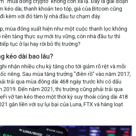
iệm “mùa đông crypto” không còn xa lạ. Đây là giai đoạn
m kéo dài, thanh khoản teo tóp, giá của Bitcoin cũng
 đi kèm với đó tâm lý nhà đầu tư chạm đáy.
iếp, mùa đông xuất hiện như một cuộc thanh lọc không
nền tảng thực sự mới trụ vững, còn nhà đầu tư thì
iếp tục ở lại hay rời bỏ thị trường?
g kéo dài bao lâu?
 ghi nhận nhiều chu kỳ tăng cho tới giảm rõ rệt và mỗi
 riêng. Sau mùa tăng trưởng “điên rồ” vào năm 2017,
phải trải qua mùa đông dài 468 ngày trước khi có dấu
m 2019. Đến năm 2021, thị trường cũng phải trải qua
i vỡ tan kéo theo một thời kỳ suy thoái cũng dài 418
 gắn liền với sự lụi bại của Luna, FTX và hàng loạt