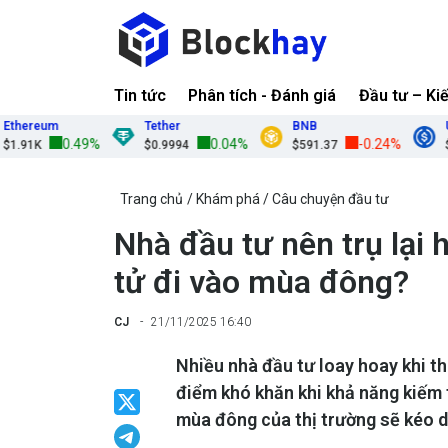
Tin tức
Phân tích - Đánh giá
Đầu tư – Ki
ereum
Tether
BNB
USDC
0.49%
0.04%
-0.24%
1K
$0.9994
$591.37
$0.99
Trang chủ
Khám phá
Câu chuyện đầu tư
Nhà đầu tư nên trụ lại h
tử đi vào mùa đông?
CJ
21/11/2025 16:40
Nhiều nhà đầu tư loay hoay khi th
điểm khó khăn khi khả năng kiếm 
mùa đông của thị trường sẽ kéo dà