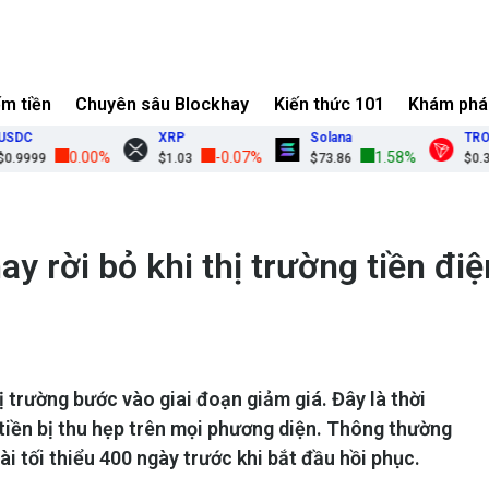
ếm tiền
Chuyên sâu Blockhay
Kiến thức 101
Khám phá
XRP
Solana
TRON
0.00%
-0.07%
1.58%
99
$1.03
$73.86
$0.3276
ay rời bỏ khi thị trường tiền điệ
ị trường bước vào giai đoạn giảm giá. Đây là thời
tiền bị thu hẹp trên mọi phương diện. Thông thường
i tối thiểu 400 ngày trước khi bắt đầu hồi phục.