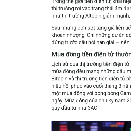
Trong thế giới tiền điện tử, khái n
thị trường rơi vào trạng thái ảm đạ
như thị trường Altcoin giảm mạnh,
Sau những cơn sốt tăng giá liên t
khoan nhượng. Chỉ những dự án có 
đứng trước câu hỏi nan giải — nên t
Mùa đông tiền điện tử thườn
Lịch sử của thị trường tiền điện tử
mùa đông đều mang những dấu mốc
Bitcoin và thị trường tiền điện tử 
hiệu hồi phục vào cuối tháng 3 nă
một mùa đông với bong bóng GameF
ngày. Mùa đông của chu kỳ năm 2021
quỹ đầu tư như 3AC.