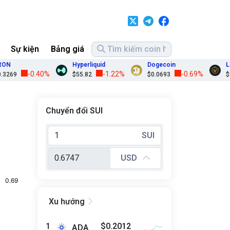
Sự kiện
Bảng giá
N
Hyperliquid
Dogecoin
LEO
-0.40%
-1.22%
-0.69%
269
$55.82
$0.0693
$9.7
Chuyển đổi SUI
SUI
USD

Xu hướng
$0.2012
ADA