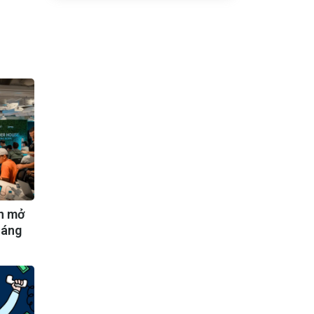
ần mở
háng