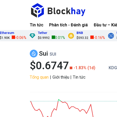
Tin tức
Phân tích - Đánh giá
Đầu tư – Ki
hereum
Tether
BNB
US
-0.06%
0.01%
-0.16%
90K
$0.9992
$593.32
$0.
Sui
SUI
$0.6747
-1.83% (1d)
KDG
Tổng quan
Giới thiệu
Tin tức