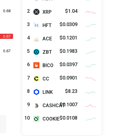
$1.04
XRP
$0.0309
HFT
$0.1201
ACE
$0.1983
ZBT
$0.0397
BICO
$0.0901
CC
$8.23
LINK
$0.1007
CASHCAT
$0.0108
COOKIE