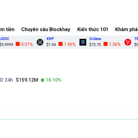
ếm tiền
Chuyên sâu Blockhay
Kiến thức 101
Khám phá
DC
XRP
Solana
TRO
-0.01%
-1.96%
-1.36%
9999
$1.04
$72.75
$0.3
D 24h
$159.12M
16.10%