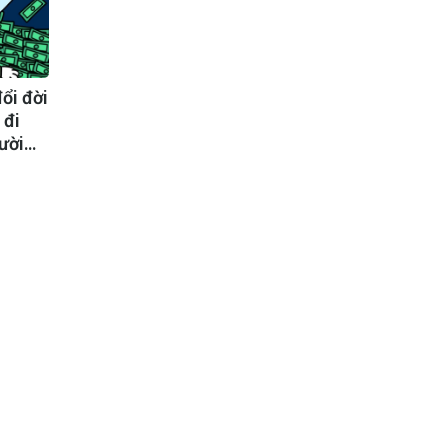
ổi đời
 đi
ười