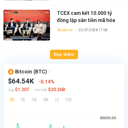
TCEX cam kết 10.000 tỷ
đồng lập sàn tiền mã hóa
Tài sản số
22/07/2026 17:06
Đọc thêm
Bitcoin
(BTC)
$64.54K
0.14%
$1.30T
$20.26B
Cap
Vol 24h
1D
7D
1M
3M
1Y
YTD