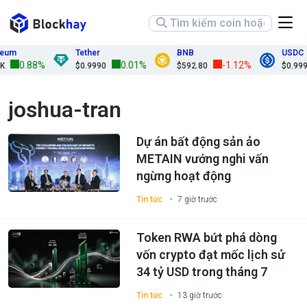
Tether
BNB
USDC
0.88%
0.01%
-1.12%
$0.9990
$592.80
$0.9999
joshua-tran
Dự án bất động sản ảo
METAIN vướng nghi vấn
ngừng hoạt động
Tin tức
7 giờ trước
Token RWA bứt phá dòng
vốn crypto đạt mốc lịch sử
34 tỷ USD trong tháng 7
Tin tức
13 giờ trước