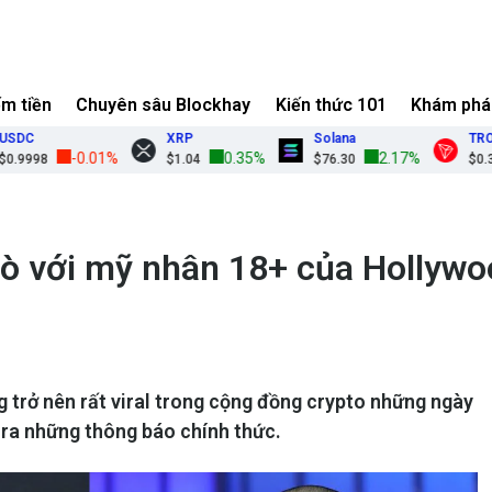
ếm tiền
Chuyên sâu Blockhay
Kiến thức 101
Khám phá
XRP
Solana
TRON
-0.01%
0.35%
2.17%
98
$1.04
$76.30
$0.3294
hò với mỹ nhân 18+ của Hollyw
g trở nên rất viral trong cộng đồng crypto những ngày
 ra những thông báo chính thức.