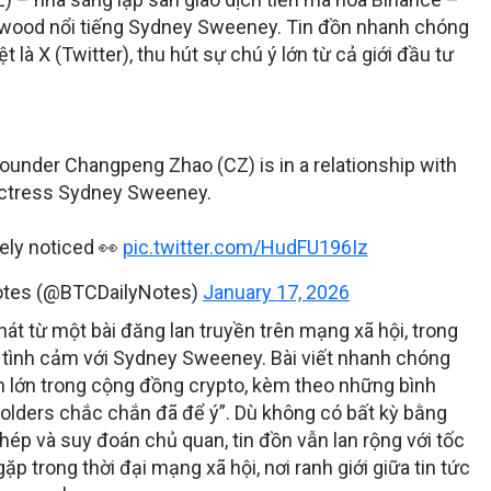
ywood nổi tiếng
Sydney Sweeney
. Tin đồn nhanh chóng
t là X (Twitter), thu hút sự chú ý lớn từ cả giới đầu tư
ounder Changpeng Zhao (CZ) is in a relationship with
ctress Sydney Sweeney.
ely noticed 👀
pic.twitter.com/HudFU196Iz
Notes (@BTCDailyNotes)
January 17, 2026
t từ một bài đăng lan truyền trên mạng xã hội, trong
 tình cảm với Sydney Sweeney. Bài viết nhanh chóng
ản lớn trong cộng đồng crypto, kèm theo những bình
olders chắc chắn đã để ý”. Dù không có bất kỳ bằng
hép và suy đoán chủ quan, tin đồn vẫn lan rộng với tốc
 trong thời đại mạng xã hội, nơi ranh giới giữa tin tức