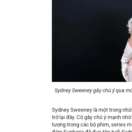
Sydney Sweeney gây chú ý qua mùa
Sydney Sweeney là một trong nhữn
trở lại đây. Cô gây chú ý mạnh nhờ
tượng trong các bộ phim, series ma
đám
Euphoria
đã đưa tên tuổi Syd