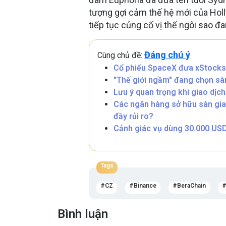
tượng gợi cảm thế hệ mới của Hol
tiếp tục củng cố vị thế ngôi sao đ
Đáng chú ý
Cùng chủ đề:
Cổ phiếu SpaceX đưa xStocks
"Thế giới ngầm" đang chọn sà
Lưu ý quan trọng khi giao dịc
Các ngân hàng sở hữu sàn giao
đầy rủi ro?
Cảnh giác vụ dùng 30.000 US
Tags
CZ
Binance
BeraChain
Bình luận