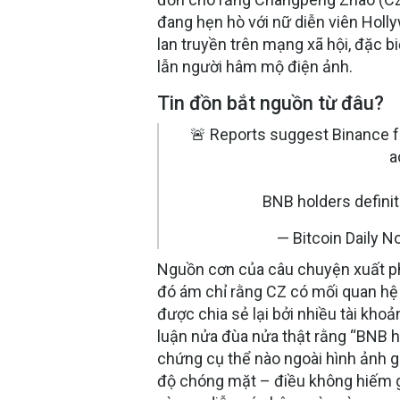
đang hẹn hò với nữ diễn viên Holl
lan truyền trên mạng xã hội, đặc biệ
lẫn người hâm mộ điện ảnh.
Tin đồn bắt nguồn từ đâu?
🚨 Reports suggest Binance f
a
BNB holders definit
— Bitcoin Daily 
Nguồn cơn của câu chuyện xuất phá
đó ám chỉ rằng CZ có mối quan hệ
được chia sẻ lại bởi nhiều tài kho
luận nửa đùa nửa thật rằng “BNB h
chứng cụ thể nào ngoài hình ảnh g
độ chóng mặt – điều không hiếm gặp