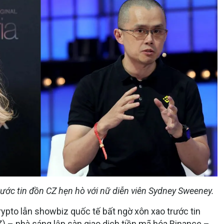
ớc tin đồn CZ hẹn hò với nữ diễn viên
Sydney Sweeney.
pto lẫn showbiz quốc tế bất ngờ xôn xao trước tin
) – nhà sáng lập sàn giao dịch tiền mã hóa
Binance
–