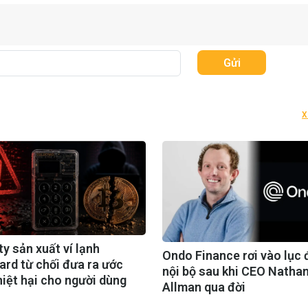
Gửi
X
y sản xuất ví lạnh
Ondo Finance rơi vào lục 
ard từ chối đưa ra ước
nội bộ sau khi CEO Natha
hiệt hại cho người dùng
Allman qua đời