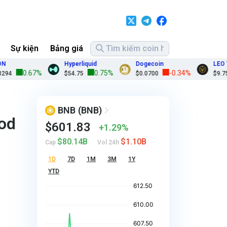
Sự kiện
Bảng giá
Hyperliquid
Dogecoin
LEO Token
0.67%
0.75%
-0.34%
0
$54.75
$0.0700
$9.75
BNB
(BNB)
ood
$601.83
1.29%
$80.14B
$1.10B
Cap
Vol 24h
1D
7D
1M
3M
1Y
YTD