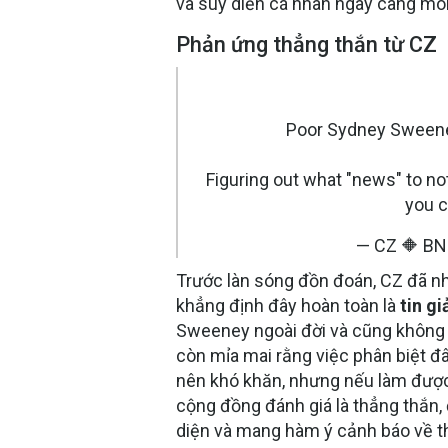
và suy diễn cá nhân ngày càng m
Phản ứng thẳng thắn từ CZ
Poor Sydney Sweeney
Figuring out what "news" to not 
you 
— CZ 🔶 B
Trước làn sóng đồn đoán, CZ đã nh
khẳng định đây hoàn toàn là
tin gi
Sweeney ngoài đời và cũng không ph
còn mỉa mai rằng việc phân biệt đâu
nên khó khăn, nhưng nếu làm được
cộng đồng đánh giá là thẳng thắn
diện và mang hàm ý cảnh báo về th