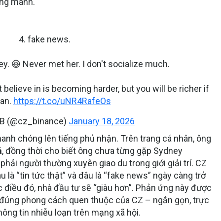
ong manh.
4. fake news.
. 😆 Never met her. I don't socialize much.
believe in is becoming harder, but you will be richer if
can.
https://t.co/uNR4RafeOs
NB (@cz_binance)
January 18, 2026
anh chóng lên tiếng phủ nhận. Trên trang cá nhân, ông
ả
, đồng thời cho biết ông chưa từng gặp Sydney
ải người thường xuyên giao du trong giới giải trí. CZ
 là “tin tức thật” và đâu là “fake news” ngày càng trở
 điều đó, nhà đầu tư sẽ “giàu hơn”. Phản ứng này được
, đúng phong cách quen thuộc của CZ – ngắn gọn, trực
ông tin nhiễu loạn trên mạng xã hội.