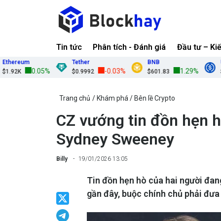
Tin tức
Phân tích - Đánh giá
Đầu tư – Ki
reum
Tether
BNB
USDC
0.05%
-0.03%
1.29%
2K
$0.9992
$601.83
$0.99
Trang chủ
Khám phá
Bên lề Crypto
CZ vướng tin đồn hẹn 
Sydney Sweeney
Billy
19/01/2026 13:05
Tin đồn hẹn hò của hai người đan
gần đây, buộc chính chủ phải đưa