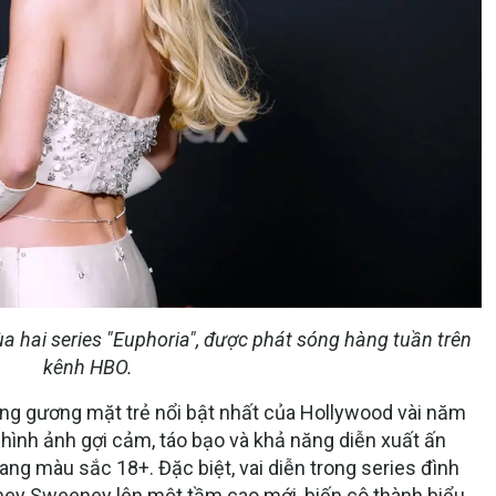
 hai series "Euphoria", được phát sóng hàng tuần trên
kênh HBO.
g gương mặt trẻ nổi bật nhất của Hollywood vài năm
 hình ảnh gợi cảm, táo bạo và khả năng diễn xuất ấn
ng màu sắc 18+. Đặc biệt, vai diễn trong series đình
ney Sweeney lên một tầm cao mới, biến cô thành biểu