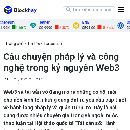
ereum
Tether
BNB
USD
1.68%
0.00%
-0.75%
90K
$0.9990
$594.00
$0.9
Trang chủ
Tin tức
Tài sản số
Câu chuyện pháp lý và công
nghệ trong kỷ nguyên Web3
CJ
26/06/2026 12:03
Web3 và tài sản số đang mở ra những cơ hội mới
cho nền kinh tế, nhưng cũng đặt ra yêu cầu cấp thiết
về hành lang pháp lý và quản trị rủi ro. Đây là nội
dung được nhiều chuyên gia trong và ngoài nước
thảo luận tại Hội thảo quốc tế "Tài sản số: Hành