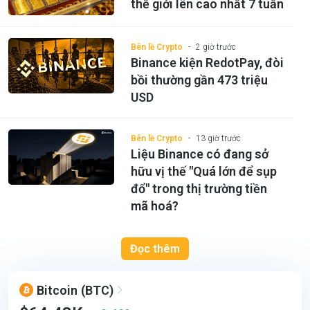
thế giới lên cao nhất 7 tuần
Bên lề Crypto
2 giờ trước
Binance kiện RedotPay, đòi
bồi thường gần 473 triệu
USD
Bên lề Crypto
13 giờ trước
Liệu Binance có đang sở
hữu vị thế "Quá lớn để sụp
đổ" trong thị trường tiền
mã hoá?
Đọc thêm
Bitcoin
(BTC)