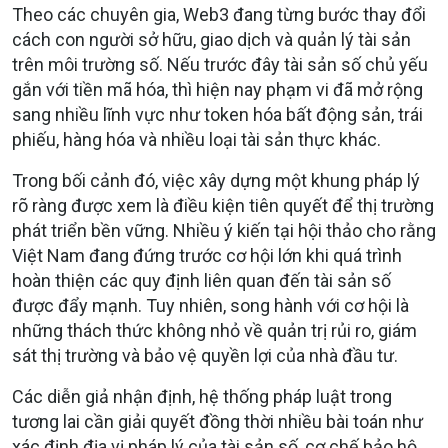
Theo các chuyên gia, Web3 đang từng bước thay đổi
cách con người sở hữu, giao dịch và quản lý tài sản
trên môi trường số. Nếu trước đây tài sản số chủ yếu
gắn với tiền mã hóa, thì hiện nay phạm vi đã mở rộng
sang nhiều lĩnh vực như token hóa bất động sản, trái
phiếu, hàng hóa và nhiều loại tài sản thực khác.
Trong bối cảnh đó, việc xây dựng một khung pháp lý
rõ ràng được xem là điều kiện tiên quyết để thị trường
phát triển bền vững. Nhiều ý kiến tại hội thảo cho rằng
Việt Nam đang đứng trước cơ hội lớn khi quá trình
hoàn thiện các quy định liên quan đến tài sản số
được đẩy mạnh. Tuy nhiên, song hành với cơ hội là
những thách thức không nhỏ về quản trị rủi ro, giám
sát thị trường và bảo vệ quyền lợi của nhà đầu tư.
Các diễn giả nhận định, hệ thống pháp luật trong
tương lai cần giải quyết đồng thời nhiều bài toán như
xác định địa vị pháp lý của tài sản số, cơ chế bảo hộ