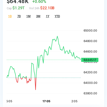
$64.48K
0.60%
$1.29T
$22.10B
Cap
Vol 24h
1D
7D
1M
3M
1Y
YTD