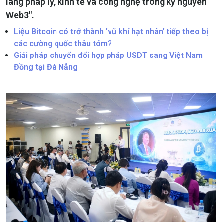
lang pháp lý, kinh tế và công nghệ trong kỷ nguyên
Web3".
Liệu Bitcoin có trở thành 'vũ khí hạt nhân' tiếp theo bị
các cường quốc thâu tóm?
Giải pháp chuyển đổi hợp pháp USDT sang Việt Nam
Đồng tại Đà Nẵng