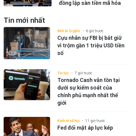
đồng lập sàn tiền mã hóa
Tin mới nhất
Bên lề Crypto
6 giờ trước
Cựu nhân sự FBI bị bắt giữ
vì trộm gần 1 triệu USD tiền
số
Tin tức
7 giờ trước
Tornado Cash vẫn tồn tại
dưới sự kiểm soát của
chính phủ mạnh nhất thế
giới
Kinh tế xã hội
11 giờ trước
Fed đối mặt áp lực kép