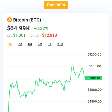
Đọc thêm
Bitcoin
(BTC)
$64.99K
0.32%
$1.30T
$12.81B
Cap
Vol 24h
1D
7D
1M
3M
1Y
YTD