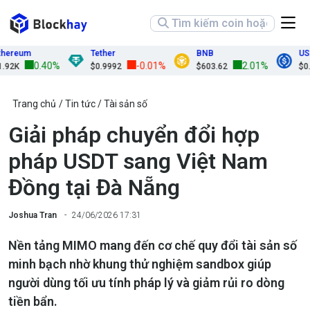
reum
Tether
BNB
USDC
0.40%
-0.01%
2.01%
2K
$0.9992
$603.62
$0.99
Trang chủ
Tin tức
Tài sản số
Giải pháp chuyển đổi hợp
pháp USDT sang Việt Nam
Đồng tại Đà Nẵng
Joshua Tran
24/06/2026 17:31
Nền tảng MIMO mang đến cơ chế quy đổi tài sản số
minh bạch nhờ khung thử nghiệm sandbox giúp
người dùng tối ưu tính pháp lý và giảm rủi ro dòng
tiền bẩn.