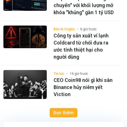
chuyển'' với khối lượng mở
khóa ''khủng'' gần 1 tỷ USD
Bên lề Crypto
6 giờ trước
Công ty sản xuất ví lạnh
Coldcard từ chối đưa ra
ước tính thiệt hại cho
người dùng
Tin tức
16 giờ trước
CEO Coin98 nói gì khi sàn
Binance hủy niêm yết
Viction
Đọc thêm