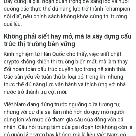
Đây cũng là giai đoạn quan trọng để sàng lọc và nuôi
dưỡng các thực thể đủ năng lực trở thành “champion
nội địa”, nếu chính sách không khóa cứng thị trường
quá lâu.
Không phải siết hay mở, mà là xây dựng cấu
trúc thị trường bền vững
Kinh nghiệm từ Hàn Quốc cho thấy, việc siết chặt
crypto không khiến thị trường biến mất, mà làm thay
đổi hoàn toàn cấu trúc quyền lực trong hệ sinh thái.
Các sàn yếu về tuân thủ bị loại bỏ, trong khi những
thực thể đủ năng lực vận hành và thích ứng với nhà
nước trở thành trụ cột mới.
Việt Nam đang đứng trước ngưỡng cửa tương tự,
nhưng với
dư địa sai lầm nhỏ hơn
do quy mô người
dùng lớn và mức độ tham gia sâu của dòng vốn cá
nhân. Câu hỏi trung tâm của giai đoạn tới không còn là
có quản lý crypto hay không, mà là liệu Việt Nam có