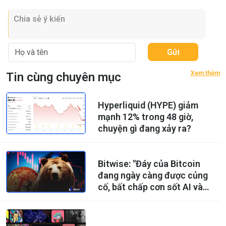
Gửi
Xem thêm
Tin cùng chuyên mục
Hyperliquid (HYPE) giảm
mạnh 12% trong 48 giờ,
chuyện gì đang xảy ra?
Bitwise: "Đáy của Bitcoin
đang ngày càng được củng
cố, bất chấp cơn sốt AI và
những trì hoãn về khung
pháp lý."