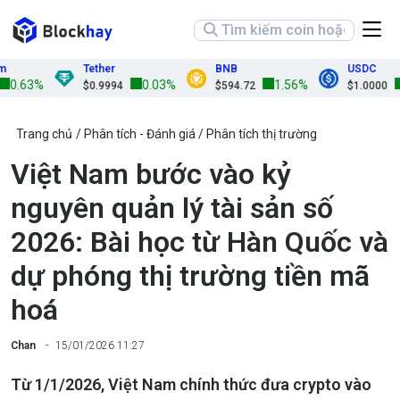
Tether
BNB
USDC
%
0.03%
1.56%
0.02%
$0.9994
$594.72
$1.0000
Trang chủ
Phân tích - Đánh giá
Phân tích thị trường
Việt Nam bước vào kỷ
nguyên quản lý tài sản số
2026: Bài học từ Hàn Quốc và
dự phóng thị trường tiền mã
hoá
Chan
15/01/2026 11:27
Từ 1/1/2026, Việt Nam chính thức đưa crypto vào