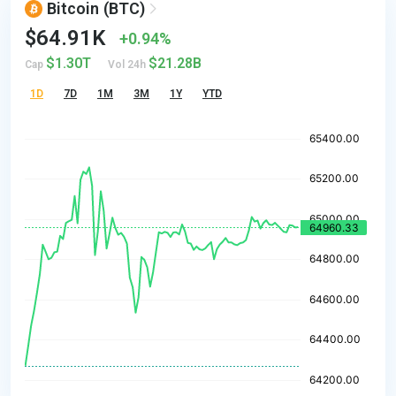
Bitcoin
(BTC)
$64.91K
0.94%
$1.30T
$21.28B
Cap
Vol 24h
1D
7D
1M
3M
1Y
YTD