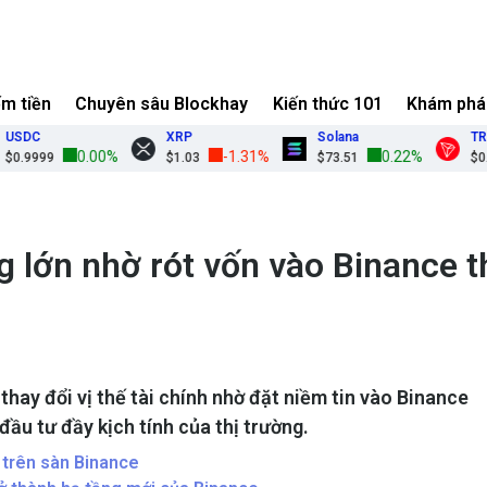
ếm tiền
Chuyên sâu Blockhay
Kiến thức 101
Khám phá
C
XRP
Solana
TRON
0.00%
-1.31%
0.22%
9999
$1.03
$73.51
$0.326
 lớn nhờ rót vốn vào Binance 
hay đổi vị thế tài chính nhờ đặt niềm tin vào Binance
ầu tư đầy kịch tính của thị trường.
 trên sàn Binance