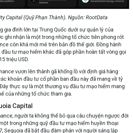
ity Capital (Quỹ Phạn Thành). Nguồn: RootData
g gia đình lớn tại Trung Quốc dưới sự quản lý của
 ghi nhận là một trong những tổ chức tiên phong rót
nance còn khá mới mẻ trên bản đồ thế giới. Đồng hành
uỹ đầu tư mạo hiểm khác đã góp phần hoàn tất vòng gọi
15 triệu USD.
 Binance vươn lên thành gã khổng lồ với định giá hàng
 các khoản đầu tư cổ phần ban đầu này đã mang về tỷ
n. Đây thực sự là một thương vụ đầu tư mạo hiểm mang
 thế của những tổ chức tham gia.
uoia Capital
nance, người ta không thể bỏ qua câu chuyện ngược đời
, một trong những quỹ đầu tư mạo hiểm huyền thoại
17, Sequoia đã bắt đầu đàm phán với người sáng lập