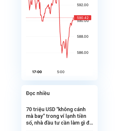
Đọc nhiều
70 triệu USD "không cánh
mà bay" trong ví lạnh tiền
số, nhà đầu tư cần làm gì để
bảo vệ?