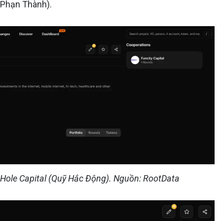
 Phạn Thành).
kHole Capital (Quỹ Hắc Động). Nguồn: RootData