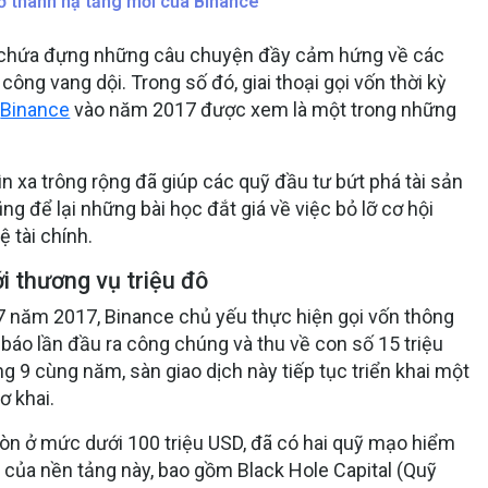
rở thành hạ tầng mới của Binance
ôn chứa đựng những câu chuyện đầy cảm hứng về các
công vang dội. Trong số đó, giai thoại gọi vốn thời kỳ
a
Binance
vào năm 2017 được xem là một trong những
n xa trông rộng đã giúp các quỹ đầu tư bứt phá tài sản
 để lại những bài học đắt giá về việc bỏ lỡ cơ hội
 tài chính.
i thương vụ triệu đô
7 năm 2017, Binance chủ yếu thực hiện gọi vốn thông
báo lần đầu ra công chúng và thu về con số 15 triệu
 9 cùng năm, sàn giao dịch này tiếp tục triển khai một
ơ khai.
còn ở mức dưới 100 triệu USD, đã có hai quỹ mạo hiểm
của nền tảng này, bao gồm Black Hole Capital (Quỹ