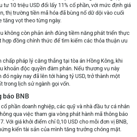
tư 10 triệu USD đổi lấy 11% cổ phần, với mức định giá
ên, thị trường tiền mã hóa đã bùng nổ dữ dội vào cuối
e tăng vọt theo từng ngày.
ầu không còn phản ánh đúng tiềm năng phát triển thực
tất hợp đồng chính thức để tìm kiếm các thỏa thuận ưu
 chấp pháp lý căng thẳng tại tòa án Hồng Kông, khi
điều khoản độc quyền đàm phán. Nếu thương vụ này
n đó ngày nay đã lên tới hàng tỷ USD, trở thành một
t trong lịch sử ngành gọi vốn.
ng báo BNB
o cổ phần doanh nghiệp, các quỹ và nhà đầu tư cá nhân
thông qua việc tham gia vòng phát hành mã thông báo
. Với giá khởi điểm chỉ 0,10 USD cho mỗi đơn vị BNB,
hứng kiến tài sản của mình tăng trưởng chóng mặt.