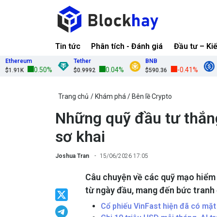
Tin tức
Phân tích - Đánh giá
Đầu tư – Ki
hereum
Tether
BNB
USD
0.50%
0.04%
-0.41%
.91K
$0.9992
$590.36
$0.
Trang chủ
Khám phá
Bên lề Crypto
Những quỹ đầu tư thắng
sơ khai
Joshua Tran
15/06/2026 17:05
Câu chuyện về các quỹ mạo hiểm t
từ ngày đầu, mang đến bức tranh đ
Cổ phiếu VinFast hiện đã có mặt