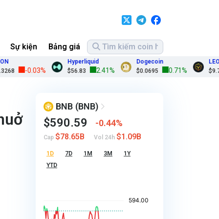
Sự kiện
Bảng giá
Hyperliquid
Dogecoin
LEO Tok
-0.03%
2.41%
0.71%
8
$56.83
$0.0695
$9.77
BNB
(BNB)
thuở
$590.59
0.44%
$78.65B
$1.09B
Cap
Vol 24h
1D
7D
1M
3M
1Y
YTD