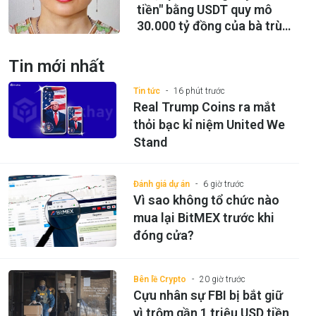
tiền" bằng USDT quy mô
30.000 tỷ đồng của bà trùm
Hoàng Hải Vân
Tin mới nhất
Tin tức
16 phút trước
Real Trump Coins ra mắt
thỏi bạc kỉ niệm United We
Stand
Đánh giá dự án
6 giờ trước
Vì sao không tổ chức nào
mua lại BitMEX trước khi
đóng cửa?
Bên lề Crypto
20 giờ trước
Cựu nhân sự FBI bị bắt giữ
vì trộm gần 1 triệu USD tiền