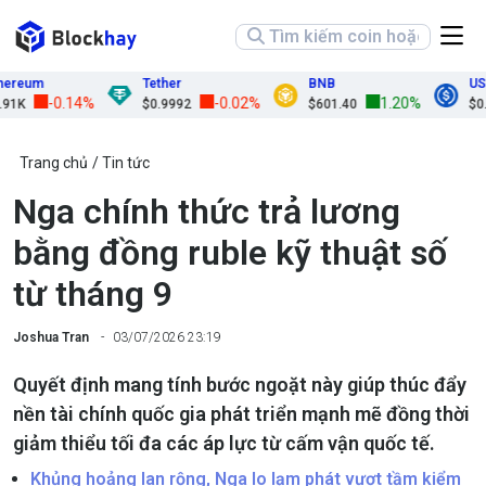
eum
Tether
BNB
USDC
-0.14%
-0.02%
1.20%
K
$0.9992
$601.40
$0.999
Trang chủ
Tin tức
Nga chính thức trả lương
bằng đồng ruble kỹ thuật số
từ tháng 9
Joshua Tran
03/07/2026 23:19
Quyết định mang tính bước ngoặt này giúp thúc đẩy
nền tài chính quốc gia phát triển mạnh mẽ đồng thời
giảm thiểu tối đa các áp lực từ cấm vận quốc tế.
Khủng hoảng lan rộng, Nga lo lạm phát vượt tầm kiểm