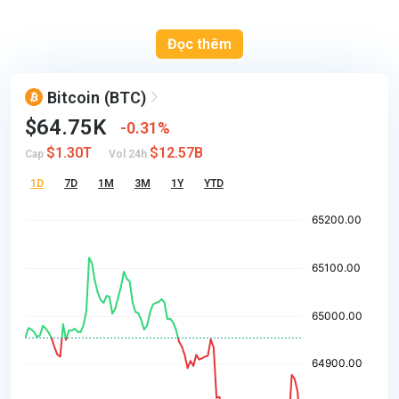
Đọc thêm
Bitcoin
(BTC)
$64.75K
0.31%
$1.30T
$12.57B
Cap
Vol 24h
1D
7D
1M
3M
1Y
YTD