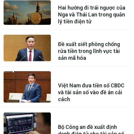
Hai hướng đi trái ngược của
Nga và Thái Lan trong quản
lý tiền điện tử
Đề xuất siết phòng chống
rửa tiền trong lĩnh vực tài
sản mã hóa
Việt Nam đưa tiền số CBDC
và tài sản số vào đề án cải
cách
Bộ Công an đề xuất định
danh điện tử cho tài sản số