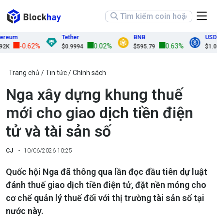
um
Tether
BNB
USDC
-0.62%
0.02%
0.63%
$0.9994
$595.79
$1.0000
Trang chủ
Tin tức
Chính sách
Nga xây dựng khung thuế
mới cho giao dịch tiền điện
tử và tài sản số
CJ
10/06/2026 10:25
Quốc hội Nga đã thông qua lần đọc đầu tiên dự luật
đánh thuế giao dịch tiền điện tử, đặt nền móng cho
cơ chế quản lý thuế đối với thị trường tài sản số tại
nước này.