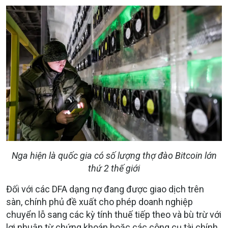
Nga hiện là quốc gia có số lượng thợ đào Bitcoin lớn
thứ 2 thế giới
Đối với các DFA dạng nợ đang được giao dịch trên
sàn, chính phủ đề xuất cho phép doanh nghiệp
chuyển lỗ sang các kỳ tính thuế tiếp theo và bù trừ với
lợi nhuận từ chứng khoán hoặc các công cụ tài chính