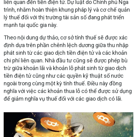
liên quan đến tiền điện tử. Dự luật do Chính phủ Nga
trình, nhằm hoàn thiện khung pháp lý và cơ chế quản
lý thuế đối với thị trường tài sản số đang phát triển
mạnh tại quốc gia này.
Theo nội dung dự thảo, cơ sở tính thuế sẽ được xác
định dựa trên phần chênh lệch dương giữa thu nhập
phát sinh từ các giao dịch tiền điện tử và các khoản
chi phí liên quan. Nhà đầu tư cũng sẽ được phép bù
trừ giữa khoản lãi và khoản lỗ phát sinh từ giao dịch
tiền điện tử cũng như các quyền kỹ thuật số nước
ngoài trong cùng một kỳ tính thuế. Điều này đồng
nghĩa với việc các khoản thua lỗ có thể được sử dụng
để giảm nghĩa vụ thuế đối với các giao dịch có lãi.