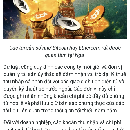
Các tài sản số như Bitcoin hay Ethereum rất được
quan tâm tại Nga
Dự luật cũng quy định các công ty môi giới và đơn vị
quản lý tài sản ủy thác sẽ đảm nhận vai trò đại lý thuế
thu nhập cá nhân đối với các giao dịch tiền điện tử và
quyền kỹ thuật số nước ngoài. Các đơn vị này chỉ
được ghi nhận những khoản chi phí có đầy đủ chứng
từ hợp lệ và phải lưu giữ bản sao chứng thực của các
tài liệu liên quan trong thời gian tối thiểu năm năm.
Đối với doanh nghiệp, các khoản thu nhập và chi phí
phát sinh từ hoạt động giao dịch tài sản số, ngoại trừ