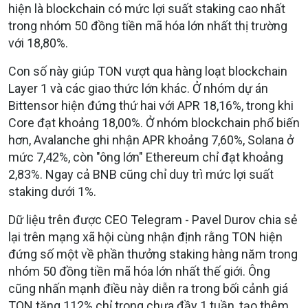
hiện là blockchain có mức lợi suất staking cao nhất
trong nhóm 50 đồng tiền mã hóa lớn nhất thị trường
với 18,80%.
Con số này giúp TON vượt qua hàng loạt blockchain
Layer 1 và các giao thức lớn khác. Ở nhóm dự án
Bittensor hiện đứng thứ hai với APR 18,16%, trong khi
Core đạt khoảng 18,00%. Ở nhóm blockchain phổ biến
hơn, Avalanche ghi nhận APR khoảng 7,60%, Solana ở
mức 7,42%, còn "ông lớn" Ethereum chỉ đạt khoảng
2,83%. Ngay cả BNB cũng chỉ duy trì mức lợi suất
staking dưới 1%.
Dữ liệu trên được CEO Telegram - Pavel Durov chia sẻ
lại trên mạng xã hội cùng nhận định rằng TON hiện
đứng số một về phần thưởng staking hàng năm trong
nhóm 50 đồng tiền mã hóa lớn nhất thế giới. Ông
cũng nhấn mạnh điều này diễn ra trong bối cảnh giá
TON tăng 112% chỉ trong chưa đầy 1 tuần, tạo thêm