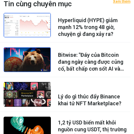
Xem thêm
Tin cùng chuyên mục
Hyperliquid (HYPE) giảm
mạnh 12% trong 48 giờ,
chuyện gì đang xảy ra?
Bitwise: "Đáy của Bitcoin
đang ngày càng được củng
cố, bất chấp cơn sốt AI và
những trì hoãn về khung
pháp lý."
Lý do gì thúc đẩy Binance
khai tử NFT Marketplace?
1,2 tỷ USD biến mất khỏi
nguồn cung USDT, thị trường