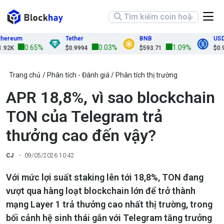
reum
Tether
BNB
USDC
0.65%
0.03%
1.09%
2K
$0.9994
$593.71
$0.999
Trang chủ
Phân tích - Đánh giá
Phân tích thị trường
APR 18,8%, vì sao blockchain
TON của Telegram trả
thưởng cao đến vậy?
CJ
09/05/2026 10:42
Với mức lợi suất staking lên tới 18,8%, TON đang
vượt qua hàng loạt blockchain lớn để trở thành
mạng Layer 1 trả thưởng cao nhất thị trường, trong
bối cảnh hệ sinh thái gắn với Telegram tăng trưởng