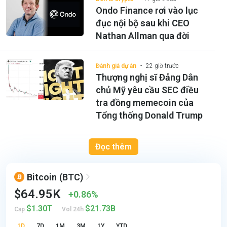
Ondo Finance rơi vào lục
đục nội bộ sau khi CEO
Nathan Allman qua đời
Đánh giá dự án
22 giờ trước
Thượng nghị sĩ Đảng Dân
chủ Mỹ yêu cầu SEC điều
tra đồng memecoin của
Tổng thống Donald Trump
Đọc thêm
Bitcoin
(BTC)
$64.95K
0.86%
$1.30T
$21.73B
Cap
Vol 24h
1D
7D
1M
3M
1Y
YTD