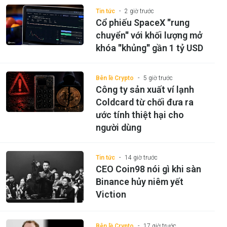
Tin tức
2 giờ trước
Cổ phiếu SpaceX ''rung
chuyển'' với khối lượng mở
khóa ''khủng'' gần 1 tỷ USD
Bên lề Crypto
5 giờ trước
Công ty sản xuất ví lạnh
Coldcard từ chối đưa ra
ước tính thiệt hại cho
người dùng
Tin tức
14 giờ trước
CEO Coin98 nói gì khi sàn
Binance hủy niêm yết
Viction
Bên lề Crypto
17 giờ trước