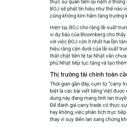
thực sự quan tâm lại nằm ở thông đ
BOJ sẽ phát tín hiệu như thế nào về
cũng không kìm hãm tăng trưởng k
Hiện tại, BOJ cho rằng lãi suất t
vị dự báo của Bloomberg cho thấy 
với việc BOJ còn ít nhất hai lần tă
hiệu rằng cận dưới của lãi suất tru
thắt chặt tiền tệ tại Nhật vẫn chưa
phủ Nhật tiếp tục tăng và tạo thêm 
Thị trường tài chính toàn cầ
Thời gian gần đây, cụm từ “carry t
biệt là các bài viết tiếng Việt được
dung này đang mang tính lan truyề
Để đánh giá carry trade có thực sự 
hay không, việc phân tích trực tiế
thay vì suy diễn lan sang chứng k