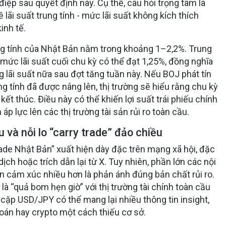
iệp sau quyết định này. Cụ thể, câu hỏi trọng tâm là
 lãi suất trung tính - mức lãi suất không kích thích
inh tế.
rung tính của Nhật Bản nằm trong khoảng 1–2,2%. Trung
mức lãi suất cuối chu kỳ có thể đạt 1,25%, đồng nghĩa
ng lãi suất nữa sau đợt tăng tuần này. Nếu BOJ phát tín
ng tính đã được nâng lên, thị trường sẽ hiểu rằng chu kỳ
 kết thúc. Điều này có thể khiến lợi suất trái phiếu chính
áp lực lên các thị trường tài sản rủi ro toàn cầu.
u và nỗi lo “carry trade” đảo chiều
rade Nhật Bản” xuất hiện dày đặc trên mạng xã hội, đặc
 dịch hoặc trích dẫn lại từ X. Tuy nhiên, phần lớn các nội
n cảm xúc nhiều hơn là phản ánh đúng bản chất rủi ro.
là “quả bom hẹn giờ” với thị trường tài chính toàn cầu
p cặp USD/JPY có thể mang lại nhiều thông tin insight,
hoán hay crypto một cách thiếu cơ sở.