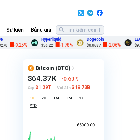
Sự kiện
Bảng giá
Hyperliquid
Dogecoin
LEO Toke
-0.25%
-1.78%
-2.06%
$56.22
$0.0687
$9.75
Bitcoin
(BTC)
$64.37K
0.60%
$1.29T
$19.73B
Cap
Vol 24h
1D
7D
1M
3M
1Y
YTD