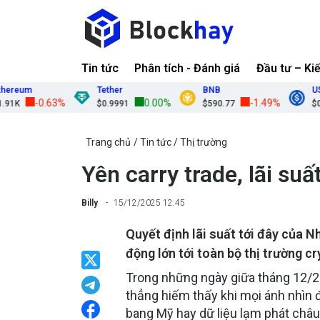
Tin tức
Phân tích - Đánh giá
Đầu tư – Ki
um
Tether
BNB
USDC
-0.63%
0.00%
-1.49%
$0.9991
$590.77
$0.9998
Trang chủ
Tin tức
Thị trường
Yên carry trade, lãi suấ
Billy
15/12/2025 12:45
Quyết định lãi suất tới đây của N
động lớn tới toàn bộ thị trường c
Trong những ngày giữa tháng 12/20
thẳng hiếm thấy khi mọi ánh nhìn 
bang Mỹ hay dữ liệu lạm phát châu