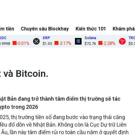
ếm tiền
Chuyên sâu Blockhay
Kiến thức 101
Khám phá
XRP
Solana
TRON
-0.01%
-3.17%
-2.28%
$1.03
$72.76
$0.3270
t và Bitcoin.
hật Bản đang trở thành tâm điểm thị trường sẽ tác
rypto trong 2026
25, thị trường tiền số đang bước vào trạng thái căng
đều đổ dồn về Nhật Bản. Không còn là Cục Dự trữ Liên
 Âu, lần này tâm điểm rủi ro toàn cầu nằm ở quyết định