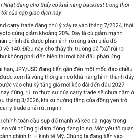
ên Nhật đang cho thấy có khả năng backtest trong thời
 tới của cặp giao dịch này
d carry trade đáng chú ý xảy ra vào tháng 7/2024, thời
rypto cùng giảm khoảng 20%. Đây là cú giảm mạnh
ân chính đã được phản ánh rõ ràng trên biểu đồ
về 140. Điều này cho thấy thị trường đã “xả” rủi ro
 chứ không phải đến hiện tại mới bắt đầu phản ứng.
dài hạn, JPY/USD đang tiến gần đến một mốc đảo chiều
được xem là vùng thời gian có khả năng hình thành đáy
 bước vào chu kỳ tăng giá mới kéo dài đến đầu 2027
này đúng, rủi ro thực sự của carry trade sẽ chưa nằm ở
sau tháng 3/2026, khi xu hướng tăng của đồng yên trở
carry trade phải rút mạnh.
tài chính toàn cầu sụp đổ mạnh và kéo dài ngay trong
ều so với những gì đám đông đang lo sợ. Một yếu tố quan
cảnh chính trị – kinh tế Mỹ. Chúng ta đang tiến vào