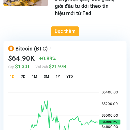
giới đầu tư dõi theo tín
hiệu mới từ Fed
Đọc thêm
Bitcoin
(BTC)
$64.90K
0.89%
$1.30T
$21.97B
Cap
Vol 24h
1D
7D
1M
3M
1Y
YTD