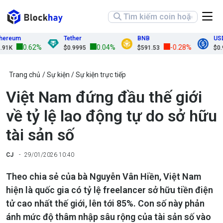
eum
Tether
BNB
USDC
0.62%
0.04%
-0.28%
$0.9995
$591.53
$0.9999
Trang chủ
Sự kiện
Sự kiện trực tiếp
Việt Nam đứng đầu thế giới
về tỷ lệ lao động tự do sở hữu
tài sản số
CJ
29/01/2026 10:40
Theo chia sẻ của bà Nguyễn Vân Hiền, Việt Nam
hiện là quốc gia có tỷ lệ freelancer sở hữu tiền điện
tử cao nhất thế giới, lên tới 85%. Con số này phản
ánh mức độ thâm nhập sâu rộng của tài sản số vào