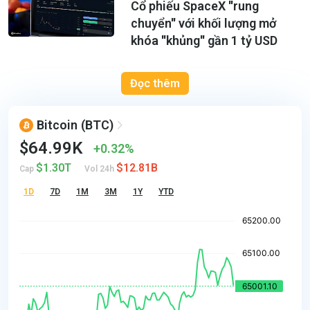
Cổ phiếu SpaceX ''rung
chuyển'' với khối lượng mở
khóa ''khủng'' gần 1 tỷ USD
Đọc thêm
Bitcoin
(BTC)
$64.99K
0.32%
$1.30T
$12.81B
Cap
Vol 24h
1D
7D
1M
3M
1Y
YTD