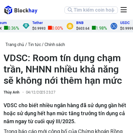
m
Tether
BNB
USDC
0.36%
0.00%
1.98%
$0.9993
$603.64
$0.9999
Trang chủ
Tin tức
Chính sách
VDSC: Room tín dụng chạm
trần, NHNN nhiều khả năng
sẽ không nới thêm hạn mức
Thùy Anh
04/12/2025 23:27
VDSC cho biết nhiều ngân hàng đã sử dụng gần hết
hoặc sử dụng hết hạn mức tăng trưởng tín dụng cả
năm ngay từ cuối quý III/2025.
Trong báo cáo mới công bố của Chứng khoán Rồng