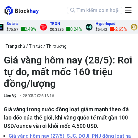
Solana
TRON
Hyperliquid
D
2.48%
0.24%
-2.65%
$75.57
$0.3285
$54.42
$
Trang chủ
Tin tức
Thị trường
Giá vàng hôm nay (28/5): Rơi
tự do, mất mốc 160 triệu
đồng/lượng
Lâm Vỹ
28/05/2026 13:16
Giá vàng trong nước đồng loạt giảm mạnh theo đà
lao dốc của thế giới, khi vàng quốc tế mất gần 100
USD/ounce và rơi khỏi mốc 4.500 USD.
Giá vàng hôm nay (27/5): SJC, DOJI, PNJ đồng loạt hạ