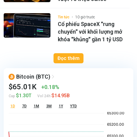
Tin tức
10 giờ trước
Cổ phiếu SpaceX ''rung
chuyển'' với khối lượng mở
khóa ''khủng'' gần 1 tỷ USD
Đọc thêm
Bitcoin
(BTC)
$65.01K
0.18%
$1.30T
$14.95B
Cap
Vol 24h
1D
7D
1M
3M
1Y
YTD