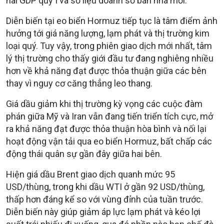
hai GDP quý I và số liệu doanh số bán nhà mới.
Diễn biến tại eo biển Hormuz tiếp tục là tâm điểm ảnh
hưởng tới giá năng lượng, lạm phát và thị trường kim
loại quý. Tuy vậy, trong phiên giao dịch mới nhất, tâm
lý thị trường cho thấy giới đầu tư đang nghiêng nhiều
hơn về khả năng đạt được thỏa thuận giữa các bên
thay vì nguy cơ căng thẳng leo thang.
Giá dầu giảm khi thị trường kỳ vọng các cuộc đàm
phán giữa Mỹ và Iran vẫn đang tiến triển tích cực, mở
ra khả năng đạt được thỏa thuận hòa bình và nối lại
hoạt động vận tải qua eo biển Hormuz, bất chấp các
động thái quân sự gần đây giữa hai bên.
Hiện giá dầu Brent giao dịch quanh mức 95
USD/thùng, trong khi dầu WTI ở gần 92 USD/thùng,
thấp hơn đáng kể so với vùng đỉnh của tuần trước.
Diễn biến này giúp giảm áp lực lạm phát và kéo lợi