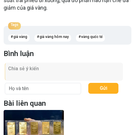
suất trái phiếu đi xuống, qua đó phần nào hạn chế đà
giảm của giá vàng.
Tags
giá vàng
giá vàng hôm nay
vàng quốc tế
Bình luận
Gửi
Bài liên quan