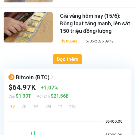
Giá vàng hôm nay (15/6):
Đồng loạt tăng mạnh, lên sát
150 triệu đồng/lượng
Thị trường
15/06/2026 09:42
Đọc thêm
Bitcoin
(BTC)
$64.97K
1.07%
$1.30T
$21.56B
Cap
Vol 24h
1D
7D
1M
3M
1Y
YTD