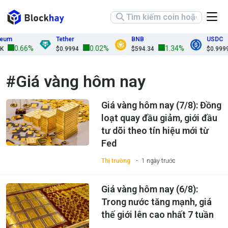
Tether
BNB
USDC
0.66%
0.02%
1.34%
$0.9994
$594.34
$0.9999
#Giá vàng hôm nay
Giá vàng hôm nay (7/8): Đồng
loạt quay đầu giảm, giới đầu
tư dõi theo tín hiệu mới từ
Fed
Thị trường
1 ngày trước
Giá vàng hôm nay (6/8):
Trong nước tăng mạnh, giá
thế giới lên cao nhất 7 tuần