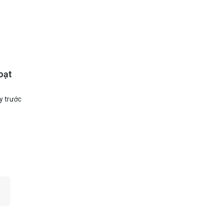
oạt
y trước