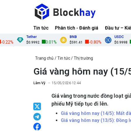
Tin tức
Phân tích - Đánh giá
Đầu tư – Ki
Tether
BNB
USDC
2%
0.01%
-0.80%
0.0
$0.9992
$591.41
$0.9998
Trang chủ
Tin tức
Thị trường
Giá vàng hôm nay (15/
Lâm Vỹ
15/05/2026 12:44
Giá vàng trong nước đồng loạt giả
phiếu Mỹ tiếp tục đi lên.
Giá vàng hôm nay (14/5): Mất đà
Giá vàng hôm nay (13/5): Đồng l