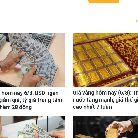
X
Giá vàng hôm nay (6/8): T
á hôm nay 6/8: USD ngân
nước tăng mạnh, giá thế gi
iảm giá, tỷ giá trung tâm
cao nhất 7 tuần
thêm 28 đồng