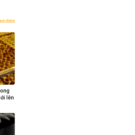
em thêm
rong
ới lên