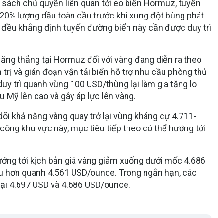
u sách chủ quyền liên quan tới eo biển Hormuz, tuyến
20% lượng dầu toàn cầu trước khi xung đột bùng phát.
 đều khẳng định tuyến đường biển này cần được duy trì
căng thẳng tại Hormuz đối với vàng đang diễn ra theo
h trị và gián đoạn vận tải biển hỗ trợ nhu cầu phòng thủ
duy trì quanh vùng 100 USD/thùng lại làm gia tăng lo
iếu Mỹ lên cao và gây áp lực lên vàng.
 dõi khả năng vàng quay trở lại vùng kháng cự 4.711-
ông khu vực này, mục tiêu tiếp theo có thể hướng tới
ướng tới kịch bản giá vàng giảm xuống dưới mốc 4.686
âu hơn quanh 4.561 USD/ounce. Trong ngắn hạn, các
tại 4.697 USD và 4.686 USD/ounce.