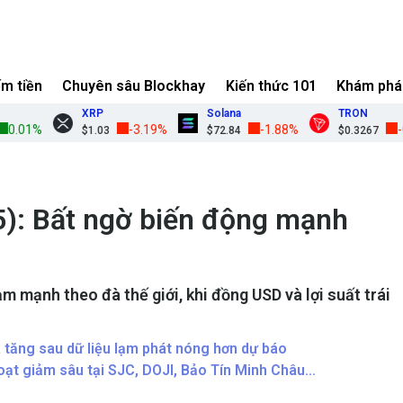
ếm tiền
Chuyên sâu Blockhay
Kiến thức 101
Khám phá
XRP
Solana
TRON
1%
-3.19%
-1.88%
-0.28
$1.03
$72.84
$0.3267
5): Bất ngờ biến động mạnh
m mạnh theo đà thế giới, khi đồng USD và lợi suất trái
 tăng sau dữ liệu lạm phát nóng hơn dự báo
oạt giảm sâu tại SJC, DOJI, Bảo Tín Minh Châu…