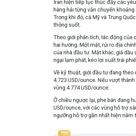
Iran hiện tiếp tục thúc đẩy các yê
hàng hải từng vận chuyển khoảng 
Trong khi đó, cả Mỹ và Trung Quốc
thông suốt.
Theo giới phân tích, tác động của 
hai hướng. Một mặt, rủi ro địa chín
của nhà đầu tư. Mặt khác, giá dầu 
ngại lạm phát, kéo lợi suất trái ph
Về kỹ thuật, giới đầu tư đang theo
4.723 USD/ounce. Nếu vượt thành c
vùng 4.774 USD/ounce.
Ở chiều ngược lại, phe bán đang h
USD/ounce, với các vùng hỗ trợ s
ngưỡng hỗ trợ gần nhất hiện nằm 
Tags