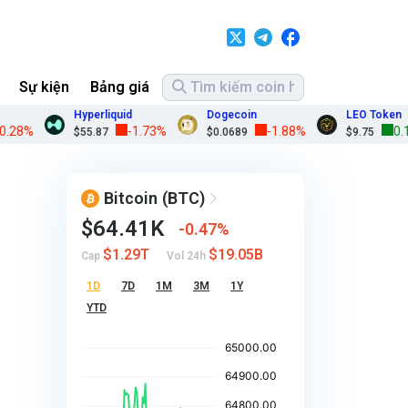
Sự kiện
Bảng giá
Hyperliquid
Dogecoin
LEO Token
%
-1.73%
-1.88%
0.17%
$55.87
$0.0689
$9.75
Bitcoin
(BTC)
$64.41K
0.47%
$1.29T
$19.05B
Cap
Vol 24h
1D
7D
1M
3M
1Y
YTD