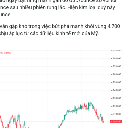
giao ngay bật tăng mạnh gần 60 USD/ounce so với tối
nce sau nhiều phiên rung lắc. Hiện kim loại quý này
unce.
i vẫn gặp khó trong việc bứt phá mạnh khỏi vùng 4.700
hịu áp lực từ các dữ liệu kinh tế mới của Mỹ.