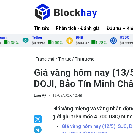
Tin tức
Phân tích - Đánh giá
Đầu tư – Ki
Tether
BNB
USDC
0.35%
0.00%
1.78%
$0.9993
$603.32
$0.9999
Trang chủ
Tin tức
Thị trường
Giá vàng hôm nay (13/5
DOJI, Bảo Tín Minh Ch
Lâm Vỹ
13/05/2026 12:48
Giá vàng miếng và vàng nhẫn đồng
giới giữ trên mốc 4.700 USD/ounc
Giá vàng hôm nay (12/5): SJC, D