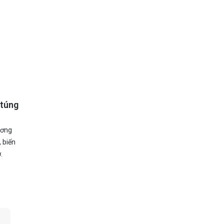
 túng
ương
 biến
.