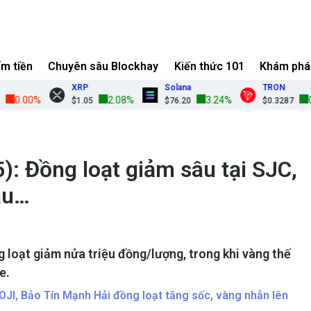
ếm tiền
Chuyên sâu Blockhay
Kiến thức 101
Khám phá
XRP
Solana
TRON
0.00%
2.08%
3.24%
0.37
$1.05
$76.20
$0.3287
): Đồng loạt giảm sâu tại SJC,
âu…
 loạt giảm nửa triệu đồng/lượng, trong khi vàng thế
e.
OJI, Bảo Tín Mạnh Hải đồng loạt tăng sốc, vàng nhẫn lên