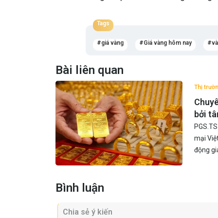
Tags
giá vàng
Giá vàng hôm nay
v
Bài liên quan
Thị trườ
Chuyên
bởi t
PGS.TS 
mại Việ
động gi
Bình luận