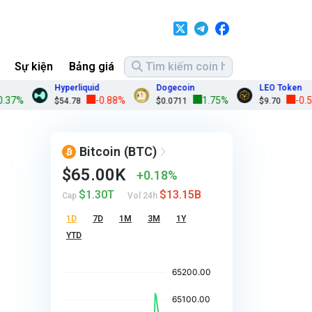
Sự kiện
Bảng giá
Hyperliquid
Dogecoin
LEO Token
%
-0.88%
1.75%
-0.52%
$54.78
$0.0711
$9.70
Bitcoin
(BTC)
$65.00K
0.18%
$1.30T
$13.15B
Cap
Vol 24h
1D
7D
1M
3M
1Y
YTD