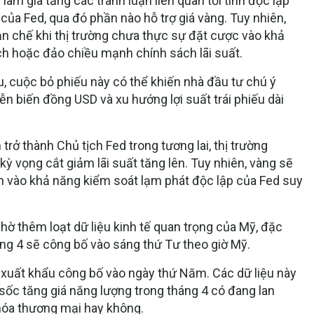
 làm gia tăng các tranh luận liên quan tới tính độc lập
 của Fed, qua đó phần nào hỗ trợ giá vàng. Tuy nhiên,
n chế khi thị trường chưa thực sự đặt cược vào khả
ịch hoặc đảo chiều mạnh chính sách lãi suất.
ầu, cuộc bỏ phiếu này có thể khiến nhà đầu tư chú ý
iễn biến đồng USD và xu hướng lợi suất trái phiếu dài
rở thành Chủ tịch Fed trong tương lai, thị trường
ỳ vọng cắt giảm lãi suất tăng lên. Tuy nhiên, vàng sẽ
n vào khả năng kiểm soát lạm phát độc lập của Fed suy
hờ thêm loạt dữ liệu kinh tế quan trọng của Mỹ, đặc
tháng 4 sẽ công bố vào sáng thứ Tư theo giờ Mỹ.
à xuất khẩu công bố vào ngày thứ Năm. Các dữ liệu này
ú sốc tăng giá năng lượng trong tháng 4 có đang lan
 hóa thương mại hay không.