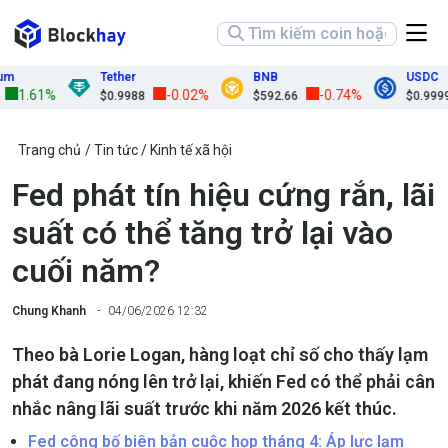
Tether
BNB
USDC
1.61%
-0.02%
-0.74%
$0.9988
$592.66
$0.9999
Trang chủ
Tin tức
Kinh tế xã hội
Fed phát tín hiệu cứng rắn, lãi
suất có thể tăng trở lại vào
cuối năm?
Chung Khanh
04/06/2026 12:32
Theo bà Lorie Logan, hàng loạt chỉ số cho thấy lạm
phát đang nóng lên trở lại, khiến Fed có thể phải cân
nhắc nâng lãi suất trước khi năm 2026 kết thúc.
Fed công bố biên bản cuộc họp tháng 4: Áp lực lạm