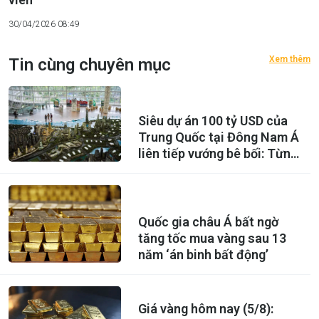
30/04/2026 08:49
Xem thêm
Tin cùng chuyên mục
Siêu dự án 100 tỷ USD của
Trung Quốc tại Đông Nam Á
liên tiếp vướng bê bối: Từng
được kỳ vọng là ‘thành phố
trong mơ’ của 700.000
người, nay thành 'sào huyệt'
lừa đảo xuyên quốc gia
Quốc gia châu Á bất ngờ
tăng tốc mua vàng sau 13
năm ‘án binh bất động’
Giá vàng hôm nay (5/8):