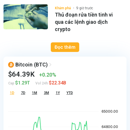
Khám phá
9 giờ trước
Thủ đoạn rửa tiền tinh vi
qua các lệnh giao dịch
crypto
Đọc thêm
Bitcoin
(BTC)
$64.39K
0.20%
$1.29T
$22.34B
Cap
Vol 24h
1D
7D
1M
3M
1Y
YTD