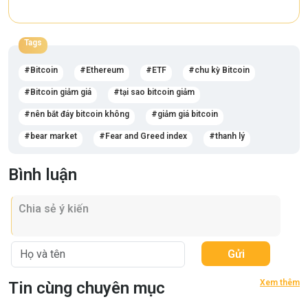
Tags
Bitcoin
Ethereum
ETF
chu kỳ Bitcoin
Bitcoin giảm giá
tại sao bitcoin giảm
nên bắt đáy bitcoin không
giảm giá bitcoin
bear market
Fear and Greed index
thanh lý
Bình luận
Gửi
Xem thêm
Tin cùng chuyên mục