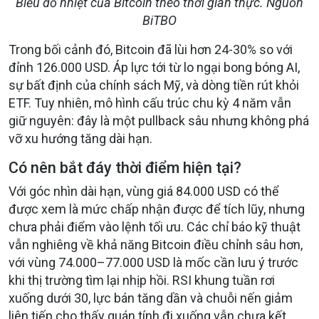
Biểu đồ nhiệt của Bitcoin theo thời gian thực. Nguồn
BiTBO
Trong bối cảnh đó, Bitcoin đã lùi hơn 24-30% so với
đỉnh 126.000 USD. Áp lực tới từ lo ngại bong bóng AI,
sự bất định của chính sách Mỹ, và dòng tiền rút khỏi
ETF. Tuy nhiên, mô hình cấu trúc chu kỳ 4 năm vẫn
giữ nguyên: đây là một pullback sâu nhưng không phá
vỡ xu hướng tăng dài hạn.
Có nên bắt đáy thời điểm hiện tại?
Với góc nhìn dài hạn, vùng giá 84.000 USD có thể
được xem là mức chấp nhận được để tích lũy, nhưng
chưa phải điểm vào lệnh tối ưu. Các chỉ báo kỹ thuật
vẫn nghiêng về khả năng Bitcoin điều chỉnh sâu hơn,
với vùng 74.000–77.000 USD là mốc cần lưu ý trước
khi thị trường tìm lại nhịp hồi. RSI khung tuần rơi
xuống dưới 30, lực bán tăng dần và chuỗi nến giảm
liên tiếp cho thấy quán tính đi xuống vẫn chưa kết