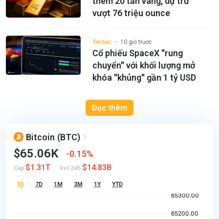
thêm 20 tấn vàng, dự trữ
vượt 76 triệu ounce
Tin tức
10 giờ trước
Cổ phiếu SpaceX ''rung
chuyển'' với khối lượng mở
khóa ''khủng'' gần 1 tỷ USD
Đọc thêm
Bitcoin
(BTC)
$65.06K
0.15%
$1.31T
$14.83B
Cap
Vol 24h
1D
7D
1M
3M
1Y
YTD