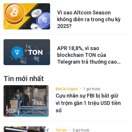
Vì sao Altcoin Season
không diễn ra trong chu kỳ
2025?
APR 18,8%, vì sao
blockchain TON của
Telegram trả thưởng cao
đến vậy?
Tin mới nhất
Bên lề Crypto
1 giờ trước
Cựu nhân sự FBI bị bắt giữ
vì trộm gần 1 triệu USD tiền
số
Tin tức
3 giờ trước