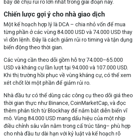
bẩy dễ chịu rủi ro lớn nhất trong giai đoạn này.
Chiến lược gợi ý cho nhà giao dịch
Một kế hoạch hợp lý là DCA – chia nhỏ vốn để mua
từng phần ở các vùng 84.000 USD và 74.000 USD thay
vì dồn lệnh. Đây là cách giảm rủi ro timing và tận dụng
biến động theo thời gian.
Các vùng cần theo dõi gồm hỗ trợ 74.000–65.000
USD và kháng cự lần lượt tại 94.000 và 107.000 USD.
Khi thị trường hồi phục về vùng kháng cự, có thể xem
xét chốt lời một phần để giảm rủi ro.
Nhà đầu tư có thể dùng các công cụ theo dõi giá theo
thời gian thực như Binance, CoinMarketCap, và đọc
thêm phân tích từ Blockhay để nắm bắt diễn biến vĩ
mô.
Vùng 84.000 USD mang dấu hiệu của một nhịp
điều chỉnh sâu vẫn nằm trong cấ trúc tăng– phù hợp
cho nhà đầu tư dài hạn với kỷ luật và kế hoạch rõ