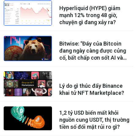
Hyperliquid (HYPE) giảm
mạnh 12% trong 48 giờ,
chuyện gì đang xảy ra?
Bitwise: "Đáy của Bitcoin
đang ngày càng được củng
cố, bất chấp cơn sốt AI và
những trì hoãn về khung
pháp lý."
Lý do gì thúc đẩy Binance
khai tử NFT Marketplace?
1,2 tỷ USD biến mất khỏi
nguồn cung USDT, thị trường
tiền số đối mặt rủi ro gì?