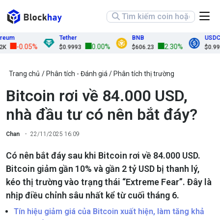
m
Tether
BNB
USDC
-0.05%
0.00%
2.30%
$0.9993
$606.23
$0.9999
Trang chủ
Phân tích - Đánh giá
Phân tích thị trường
Bitcoin rơi về 84.000 USD,
nhà đầu tư có nên bắt đáy?
Chan
22/11/2025 16:09
Có nên bắt đáy sau khi Bitcoin rơi về 84.000 USD.
Bitcoin giảm gần 10% và gần 2 tỷ USD bị thanh lý,
kéo thị trường vào trạng thái “Extreme Fear”. Đây là
nhịp điều chỉnh sâu nhất kể từ cuối tháng 6.
Tín hiệu giảm giá của Bitcoin xuất hiện, làm tăng khả