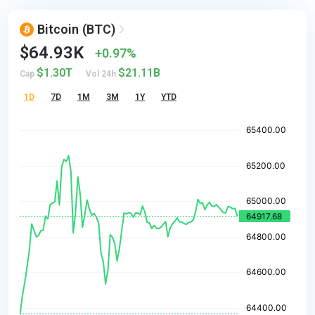
Bitcoin
(BTC)
$64.93K
0.97%
$1.30T
$21.11B
Cap
Vol 24h
1D
7D
1M
3M
1Y
YTD