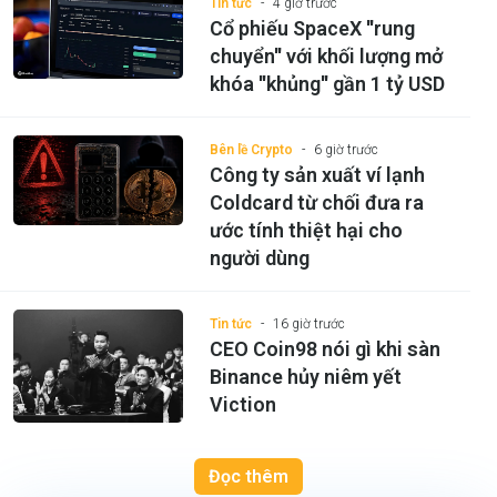
Tin tức
4 giờ trước
Cổ phiếu SpaceX ''rung
chuyển'' với khối lượng mở
khóa ''khủng'' gần 1 tỷ USD
Bên lề Crypto
6 giờ trước
Công ty sản xuất ví lạnh
Coldcard từ chối đưa ra
ước tính thiệt hại cho
người dùng
Tin tức
16 giờ trước
CEO Coin98 nói gì khi sàn
Binance hủy niêm yết
Viction
Đọc thêm