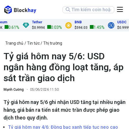
um
Tether
BNB
USDC
0.61%
0.03%
1.45%
$0.9994
$594.03
$0.9999
Trang chủ
Tin tức
Thị trường
Tỷ giá hôm nay 5/6: USD
ngân hàng đồng loạt tăng, áp
sát trần giao dịch
Mạnh Cường
05/06/2026 11:50
Tỷ giá hôm nay 5/6 ghi nhận USD tăng tại nhiều ngân
hàng, giá bán ra tiến sát mức trần được phép giao
dịch theo quy định.
Tỷ giá hôm nay 4/6: Đồng bạc xanh tiếp tục neo cao