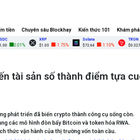
ếm tiền
Chuyên sâu Blockhay
Kiến thức 101
Khám phá
XRP
Solana
TRON
0.01%
-1.75%
-1.10%
$1.03
$72.64
$0.3275
ến tài sản số thành điểm tựa cu
g phát triển đã biến crypto thành công cụ sống còn.
dụng các mô hình đòn bẩy Bitcoin và token hóa RWA.
ách thức vận hành của thị trường vốn toàn cầu.