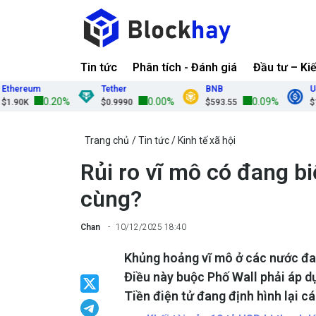
Tin tức
Phân tích - Đánh giá
Đầu tư – Ki
reum
Tether
BNB
USDC
0.20%
0.00%
0.09%
0K
$0.9990
$593.55
$1.00
Trang chủ
Tin tức
Kinh tế xã hội
Rủi ro vĩ mô có đang bi
cùng?
Chan
10/12/2025 18:40
Khủng hoảng vĩ mô ở các nước đan
Điều này buộc Phố Wall phải áp 
Tiền điện tử đang định hình lại c