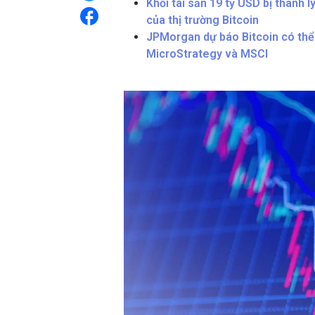
Khối tài sản 19 tỷ USD bị thanh l
của thị trường Bitcoin
JPMorgan dự báo Bitcoin có thể
MicroStrategy và MSCI