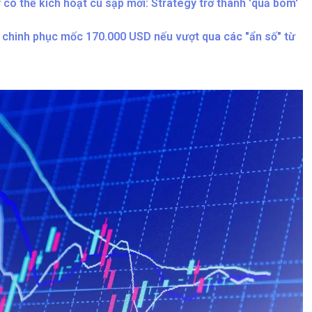
ý có thể kích hoạt cú sập mới: Strategy trở thành 'quả bom'
 chinh phục mốc 170.000 USD nếu vượt qua các "ẩn số" từ