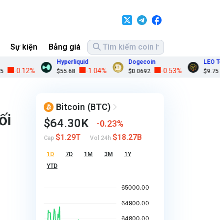
Sự kiện
Bảng giá
Hyperliquid
Dogecoin
LEO Token
-0.12%
-1.04%
-0.53%
-
$55.68
$0.0692
$9.75
Bitcoin
(BTC)
ối
$64.30K
0.23%
$1.29T
$18.27B
Cap
Vol 24h
1D
7D
1M
3M
1Y
YTD