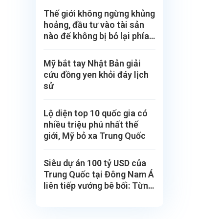
Thế giới không ngừng khủng
hoảng, đầu tư vào tài sản
nào để không bị bỏ lại phía
sau?
Mỹ bắt tay Nhật Bản giải
cứu đồng yen khỏi đáy lịch
sử
Lộ diện top 10 quốc gia có
nhiều triệu phú nhất thế
giới, Mỹ bỏ xa Trung Quốc
Siêu dự án 100 tỷ USD của
Trung Quốc tại Đông Nam Á
liên tiếp vướng bê bối: Từng
được kỳ vọng là ‘thành phố
trong mơ’ của 700.000