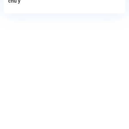
chú ý