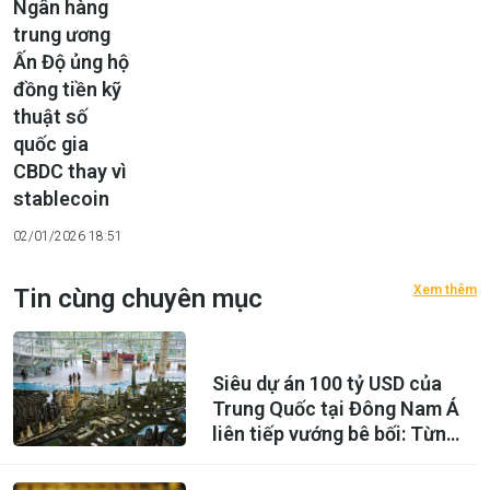
Ngân hàng
trung ương
Ấn Độ ủng hộ
đồng tiền kỹ
thuật số
quốc gia
CBDC thay vì
stablecoin
02/01/2026 18:51
Xem thêm
Tin cùng chuyên mục
Siêu dự án 100 tỷ USD của
Trung Quốc tại Đông Nam Á
liên tiếp vướng bê bối: Từng
được kỳ vọng là ‘thành phố
trong mơ’ của 700.000