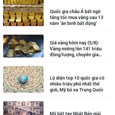
người, nay thành 'sào huyệt'
lừa đảo xuyên quốc gia
Quốc gia châu Á bất ngờ
tăng tốc mua vàng sau 13
năm ‘án binh bất động’
Giá vàng hôm nay (5/8):
Vàng miếng lên 141 triệu
đồng/lượng, chuyên gia
phát tín hiệu đáng chú ý
Lộ diện top 10 quốc gia có
nhiều triệu phú nhất thế
giới, Mỹ bỏ xa Trung Quốc
Mỹ bắt tay Nhật Bản giải