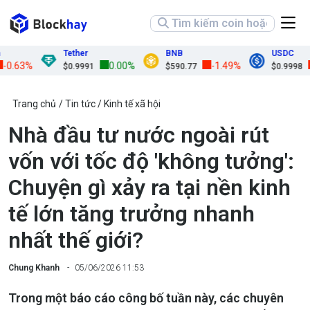
Tether
BNB
USDC
.63%
0.00%
-1.49%
-0
$0.9991
$590.77
$0.9998
Trang chủ
Tin tức
Kinh tế xã hội
Nhà đầu tư nước ngoài rút
vốn với tốc độ 'không tưởng':
Chuyện gì xảy ra tại nền kinh
tế lớn tăng trưởng nhanh
nhất thế giới?
Chung Khanh
05/06/2026 11:53
Trong một báo cáo công bố tuần này, các chuyên