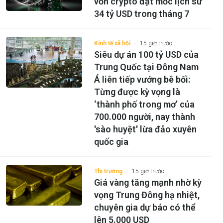
vốn crypto đạt mốc lịch sử
34 tỷ USD trong tháng 7
Kinh tế xã hội
15 giờ trước
Siêu dự án 100 tỷ USD của
Trung Quốc tại Đông Nam
Á liên tiếp vướng bê bối:
Từng được kỳ vọng là
‘thành phố trong mơ’ của
700.000 người, nay thành
'sào huyệt' lừa đảo xuyên
quốc gia
Thị trường
15 giờ trước
Giá vàng tăng mạnh nhờ kỳ
vọng Trung Đông hạ nhiệt,
chuyên gia dự báo có thể
lên 5.000 USD