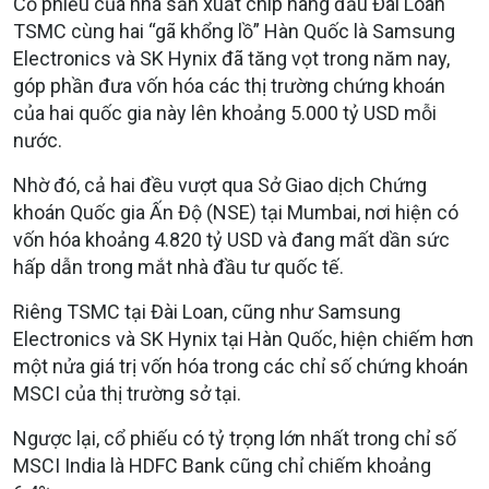
Cổ phiếu của nhà sản xuất chip hàng đầu Đài Loan
TSMC cùng hai “gã khổng lồ” Hàn Quốc là Samsung
Electronics và SK Hynix đã tăng vọt trong năm nay,
góp phần đưa vốn hóa các thị trường chứng khoán
của hai quốc gia này lên khoảng 5.000 tỷ USD mỗi
nước.
Nhờ đó, cả hai đều vượt qua Sở Giao dịch Chứng
khoán Quốc gia Ấn Độ (NSE) tại Mumbai, nơi hiện có
vốn hóa khoảng 4.820 tỷ USD và đang mất dần sức
hấp dẫn trong mắt nhà đầu tư quốc tế.
Riêng TSMC tại Đài Loan, cũng như Samsung
Electronics và SK Hynix tại Hàn Quốc, hiện chiếm hơn
một nửa giá trị vốn hóa trong các chỉ số chứng khoán
MSCI của thị trường sở tại.
Ngược lại, cổ phiếu có tỷ trọng lớn nhất trong chỉ số
MSCI India là HDFC Bank cũng chỉ chiếm khoảng