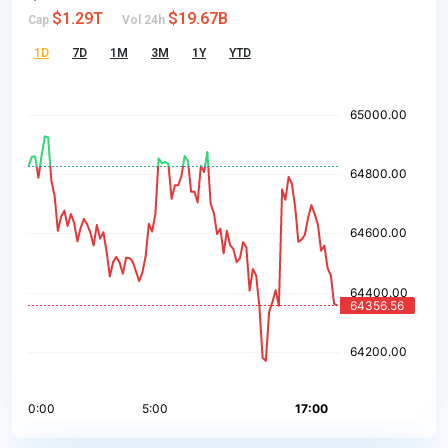
$1.29T
$19.67B
Cap
Vol 24h
1D
7D
1M
3M
1Y
YTD