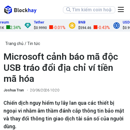
um
Tether
BNB
USDC
2.34%
-0.01%
-0.43%
$0.9990
$594.46
$0.9999
Trang chủ
Tin tức
Microsoft cảnh báo mã độc
USB tráo đổi địa chỉ ví tiền
mã hóa
Joshua Tran
20/06/2026 10:20
Chiến dịch nguy hiểm tự lây lan qua các thiết bị
ngoại vi nhằm âm thầm đánh cắp thông tin bảo mật
và thay đổi thông tin giao dịch tài sản số của người
dùng.