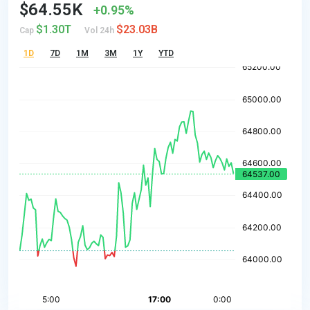
$64.55K
0.95%
$1.30T
$23.03B
Cap
Vol 24h
1D
7D
1M
3M
1Y
YTD