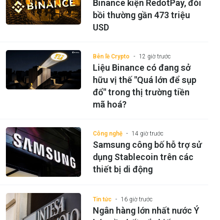
Binance kiện RedotPay, đòi
bồi thường gần 473 triệu
USD
Bên lề Crypto
12 giờ trước
Liệu Binance có đang sở
hữu vị thế "Quá lớn để sụp
đổ" trong thị trường tiền
mã hoá?
Công nghệ
14 giờ trước
Samsung công bố hỗ trợ sử
dụng Stablecoin trên các
thiết bị di động
Tin tức
16 giờ trước
Ngân hàng lớn nhất nước Ý