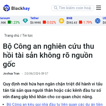
reum
Tether
BNB
USDC
1.23%
-0.02%
-1.79%
K
$0.9990
$592.43
$0.99
Trang chủ
Tin tức
Bộ Công an nghiên cứu thu
hồi tài sản không rõ nguồn
gốc
Joshua Tran
20/06/2026 09:57
Quy định mới hứa hẹn ngăn chặn triệt để hành vi tẩu
tán tài sản qua người thân hoặc các kênh đầu tư số
vốn đang gây khó khăn cho cơ quan chức năng.
Bộ Công an kêu gọi nhà đầu tư liên quan các dự án tiền