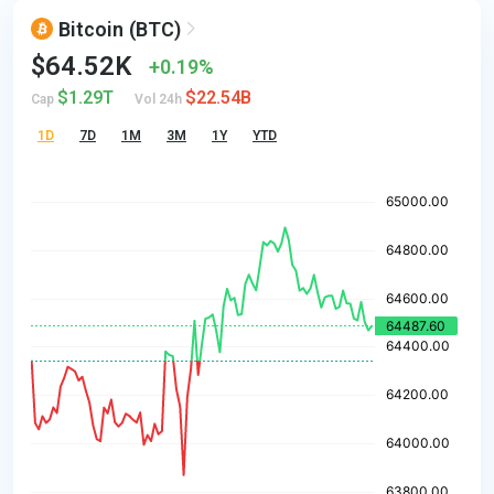
Bitcoin
(BTC)
$64.52K
0.19%
$1.29T
$22.54B
Cap
Vol 24h
1D
7D
1M
3M
1Y
YTD