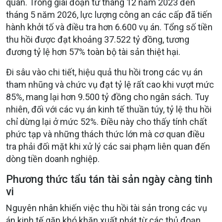
quan. Trong giai đoạn từ tháng 12 năm 2023 đến
tháng 5 năm 2026, lực lượng công an các cấp đã tiến
hành khởi tố và điều tra hơn 6.600 vụ án. Tổng số tiền
thu hồi được đạt khoảng 37.522 tỷ đồng, tương
đương tỷ lệ hơn 57% toàn bộ tài sản thiệt hại.
Đi sâu vào chi tiết, hiệu quả thu hồi trong các vụ án
tham nhũng và chức vụ đạt tỷ lệ rất cao khi vượt mức
85%, mang lại hơn 9.500 tỷ đồng cho ngân sách. Tuy
nhiên, đối với các vụ án kinh tế thuần túy, tỷ lệ thu hồi
chỉ dừng lại ở mức 52%. Điều này cho thấy tính chất
phức tạp và những thách thức lớn mà cơ quan điều
tra phải đối mặt khi xử lý các sai phạm liên quan đến
dòng tiền doanh nghiệp.
Phương thức tẩu tán tài sản ngày càng tinh
vi
Nguyên nhân khiến việc thu hồi tài sản trong các vụ
án kinh tế gặp khó khăn xuất phát từ các thủ đoạn