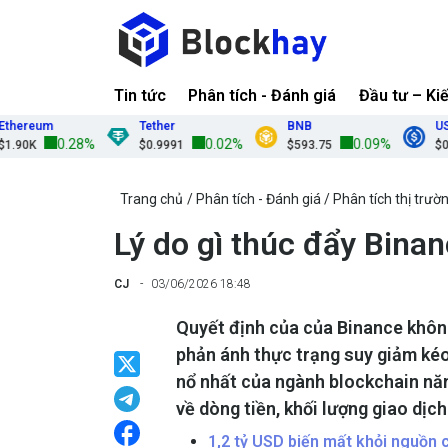
Tin tức
Phân tích - Đánh giá
Đầu tư – Ki
reum
Tether
BNB
USDC
0.28%
0.02%
0.09%
0K
$0.9991
$593.75
$0.999
Trang chủ
Phân tích - Đánh giá
Phân tích thị trườ
Lý do gì thúc đẩy Bina
CJ
03/06/2026 18:48
Quyết định của của Binance khôn
phản ánh thực trạng suy giảm kéo
nổ nhất của ngành blockchain nă
về dòng tiền, khối lượng giao dịc
1,2 tỷ USD biến mất khỏi nguồn c