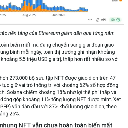
n các nền tảng của Ethereum giảm dần qua từng năm
toàn biến mất mà đang chuyển sang giai đoạn giao
Trung bình mỗi ngày, toàn thị trường ghi nhận khoảng
khoảng 5,5 triệu USD giá trị, thấp hơn rất nhiều so với
ó hơn 273.000 bộ sưu tập NFT được giao dịch trên 47
tục giữ vai trò thống trị với khoảng 62% số hợp đồng
ch. Solana chiếm khoảng 18% nhờ lợi thế phí thấp và
on đóng góp khoảng 11% tổng lượng NFT được mint. Xét
(PFP) vẫn dẫn đầu với 37% khối lượng giao dịch, theo
oảng 25%.
nh, nhưng NFT vẫn chưa hoàn toàn biến mất