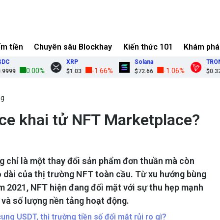
ếm tiền
Chuyên sâu Blockhay
Kiến thức 101
Khám phá
XRP
Solana
TRON
0.00%
-1.66%
-1.06%
9
$1.03
$72.66
$0.3275
ng
nce khai tử NFT Marketplace?
g chỉ là một thay đổi sản phẩm đơn thuần mà còn
 dài của thị trường NFT toàn cầu. Từ xu hướng bùng
m 2021, NFT hiện đang đối mặt với sự thu hẹp mạnh
h và số lượng nền tảng hoạt động.
ung USDT, thị trường tiền số đối mặt rủi ro gì?