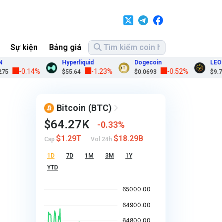
Sự kiện
Bảng giá
Hyperliquid
Dogecoin
LEO Tok
-0.14%
-1.23%
-0.52%
$55.64
$0.0693
$9.75
Bitcoin
(BTC)
$64.27K
0.33%
$1.29T
$18.29B
Cap
Vol 24h
1D
7D
1M
3M
1Y
YTD