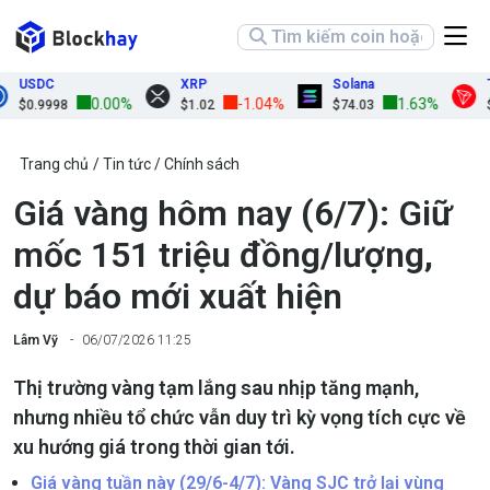
USDC
XRP
Solana
TR
0.00%
-1.04%
1.63%
$0.9998
$1.02
$74.03
$0.
Trang chủ
Tin tức
Chính sách
Giá vàng hôm nay (6/7): Giữ
mốc 151 triệu đồng/lượng,
dự báo mới xuất hiện
Lâm Vỹ
06/07/2026 11:25
Thị trường vàng tạm lắng sau nhịp tăng mạnh,
nhưng nhiều tổ chức vẫn duy trì kỳ vọng tích cực về
xu hướng giá trong thời gian tới.
Giá vàng tuần này (29/6-4/7): Vàng SJC trở lại vùng