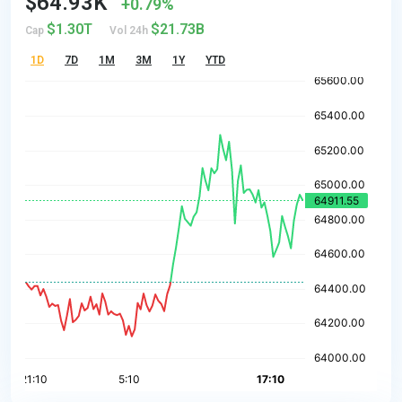
$64.93K
0.79%
$1.30T
$21.73B
Cap
Vol 24h
1D
7D
1M
3M
1Y
YTD