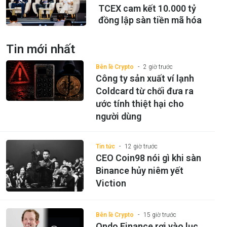
TCEX cam kết 10.000 tỷ
đồng lập sàn tiền mã hóa
Tin mới nhất
Bên lề Crypto
2 giờ trước
Công ty sản xuất ví lạnh
Coldcard từ chối đưa ra
ước tính thiệt hại cho
người dùng
Tin tức
12 giờ trước
CEO Coin98 nói gì khi sàn
Binance hủy niêm yết
Viction
Bên lề Crypto
15 giờ trước
Ondo Finance rơi vào lục