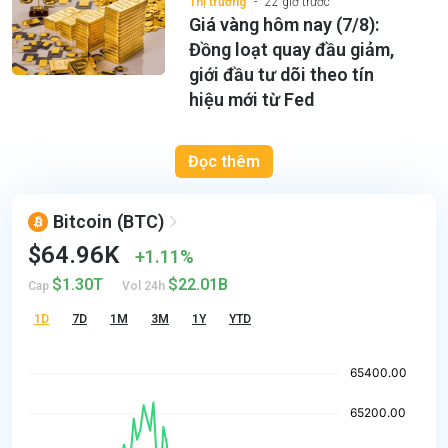
Thị trường
22 giờ trước
Giá vàng hôm nay (7/8):
Đồng loạt quay đầu giảm,
giới đầu tư dõi theo tín
hiệu mới từ Fed
Đọc thêm
Bitcoin
(BTC)
$64.96K
1.11%
$1.30T
$22.01B
Cap
Vol 24h
1D
7D
1M
3M
1Y
YTD