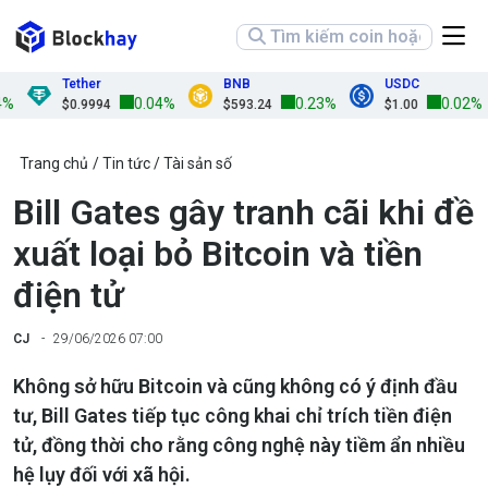
Tether
BNB
USDC
0.04%
0.23%
0.02%
$0.9994
$593.24
$1.00
Trang chủ
Tin tức
Tài sản số
Bill Gates gây tranh cãi khi đề
xuất loại bỏ Bitcoin và tiền
điện tử
CJ
29/06/2026 07:00
Không sở hữu Bitcoin và cũng không có ý định đầu
tư, Bill Gates tiếp tục công khai chỉ trích tiền điện
tử, đồng thời cho rằng công nghệ này tiềm ẩn nhiều
hệ lụy đối với xã hội.