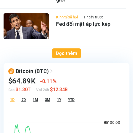
Kinh tế xã hội
1 ngày trước
Fed đối mặt áp lực kép
Đọc thêm
Bitcoin
(BTC)
$64.89K
0.11%
$1.30T
$12.34B
Cap
Vol 24h
1D
7D
1M
3M
1Y
YTD