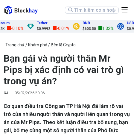
m
Tether
BNB
USDC
-0.10%
-0.01%
1.32%
$0.9992
$603.50
$0.9999
Trang chủ
Khám phá
Bên lề Crypto
Bạn gái và người thân Mr
Pips bị xác định có vai trò gì
trong vụ án?
CJ
05/07/2026 20:06
Cơ quan điều tra Công an TP Hà Nội đã làm rõ vai
trò của nhiều người thân và người liên quan trong vụ
án của Mr Pips. Theo kết luận điều tra bổ sung, bạn
gái, bố mẹ cùng một số người thân của Phó Đức