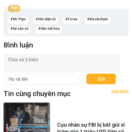
Tags
Mr Pips
tiền điện tử
Forex
blockchain
tài sản số
tiền mã hóa
Bình luận
Gửi
Xem thêm
Tin cùng chuyên mục
Cựu nhân sự FBI bị bắt giữ vì
trộm gần 1 triệu USD tiền số