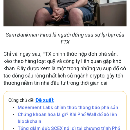
Sam Bankman Fired là người đứng sau sự lụi bại của
FTX
Chỉ vài ngày sau, FTX chính thức nộp đơn phá sản,
kéo theo hàng loạt quỹ và công ty liên quan gặp khó
khăn. Đây được xem là một trong những vụ sụp đổ có
tác động sâu rộng nhất lịch sử ngành crypto, gây tổn
thương niềm tin nhà đầu tư trong thời gian dài.
Đề xuất
Cùng chủ đề:
Movement Labs chính thức thông báo phá sản
Chứng khoán hóa là gì? Khi Phố Wall đổ xô lên
blockchain
Tổng giám đốc SCEX nói gì tại chương trình Phổ