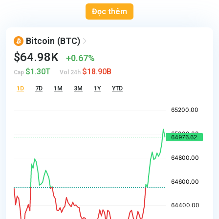
Đọc thêm
Bitcoin
(BTC)
$64.98K
0.67%
$1.30T
$18.90B
Cap
Vol 24h
1D
7D
1M
3M
1Y
YTD