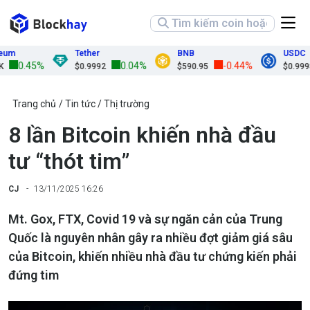
Tether
BNB
USDC
0.45%
0.04%
-0.44%
$0.9992
$590.95
$0.9998
Trang chủ
Tin tức
Thị trường
8 lần Bitcoin khiến nhà đầu
tư “thót tim”
CJ
13/11/2025 16:26
Mt. Gox, FTX, Covid 19 và sự ngăn cản của Trung
Quốc là nguyên nhân gây ra nhiều đợt giảm giá sâu
của Bitcoin, khiến nhiều nhà đầu tư chứng kiến phải
đứng tim