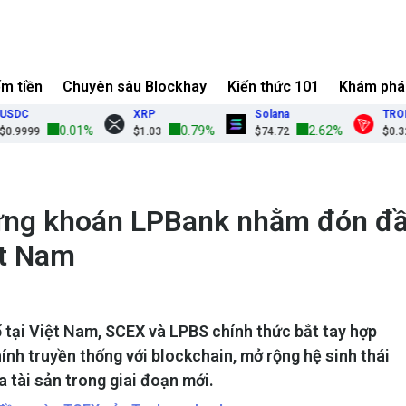
ếm tiền
Chuyên sâu Blockhay
Kiến thức 101
Khám phá
XRP
Solana
TRON
0.01%
0.79%
2.62%
9
$1.03
$74.72
$0.3273
ứng khoán LPBank nhằm đón đ
ệt Nam
ổ tại Việt Nam, SCEX và LPBS chính thức bắt tay hợp
hính truyền thống với blockchain, mở rộng hệ sinh thái
 tài sản trong giai đoạn mới.