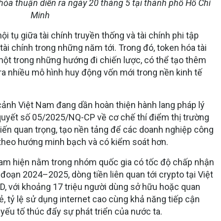
t thỏa thuận diễn ra ngày 20 tháng 5 tại thành phố Hồ Chí
Minh
 tụ giữa tài chính truyền thống và tài chính phi tập
 tài chính trong những năm tới. Trong đó, token hóa tài
ột trong những hướng đi chiến lược, có thể tạo thêm
ra nhiều mô hình huy động vốn mới trong nền kinh tế
cảnh Việt Nam đang dần hoàn thiện hành lang pháp lý
 quyết số 05/2025/NQ-CP về cơ chế thí điểm thị trường
iến quan trọng, tạo nền tảng để các doanh nghiệp công
g theo hướng minh bạch và có kiểm soát hơn.
 Nam hiện nằm trong nhóm quốc gia có tốc độ chấp nhận
i đoạn 2024–2025, dòng tiền liên quan tới crypto tại Việt
D, với khoảng 17 triệu người dùng sở hữu hoặc quan
trẻ, tỷ lệ sử dụng internet cao cùng khả năng tiếp cận
ếu tố thúc đẩy sự phát triển của nước ta.