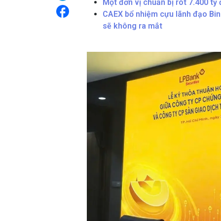
Một đơn vị chuẩn bị rót 7.400 
CAEX bổ nhiệm cựu lãnh đạo Bi
sẽ không ra mắt