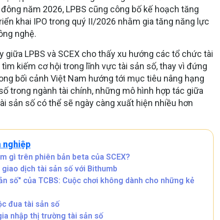
 cổ đông năm 2026, LPBS cũng công bố kế hoạch tăng
riển khai IPO trong quý II/2026 nhằm gia tăng năng lực
công nghệ.
tay giữa LPBS và SCEX cho thấy xu hướng các tổ chức tài
ìm kiếm cơ hội trong lĩnh vực tài sản số, thay vì đứng
rong bối cảnh Việt Nam hướng tới mục tiêu nâng hạng
số trong ngành tài chính, những mô hình hợp tác giữa
ài sản số có thể sẽ ngày càng xuất hiện nhiều hơn
 nghiệp
ệm gì trên phiên bản beta của SCEX?
 giao dịch tài sản số với Bithumb
sản số" của TCBS: Cuộc chơi không dành cho những kẻ
c đua tài sản số
a nhập thị trường tài sản số