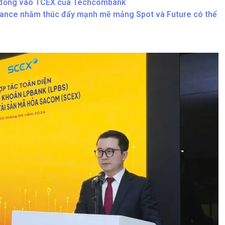
tỷ đồng vào TCEX của Techcombank
nance nhằm thúc đẩy mạnh mẽ mảng Spot và Future có thể