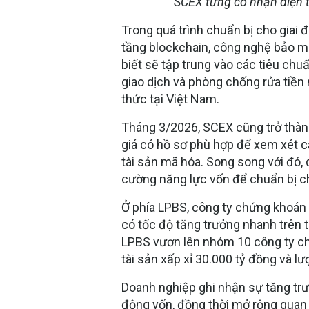
SCEX từng có nhận diện t
Trong quá trình chuẩn bị cho giai
tầng blockchain, công nghệ bảo mậ
biết sẽ tập trung vào các tiêu chu
giao dịch và phòng chống rửa tiền
thức tại Việt Nam.
Tháng 3/2026, SCEX cũng trở thàn
giá có hồ sơ phù hợp để xem xét c
tài sản mã hóa. Song song với đó, 
cường năng lực vốn để chuẩn bị c
Ở phía LPBS, công ty chứng khoán
có tốc độ tăng trưởng nhanh trên t
LPBS vươn lên nhóm 10 công ty ch
tài sản xấp xỉ 30.000 tỷ đồng và l
Doanh nghiệp ghi nhận sự tăng tr
động vốn, đồng thời mở rộng quan 