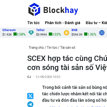
Tin tức
Phân tích - Đánh giá
Đầu tư – Ki
reum
Tether
BNB
USDC
0.58%
0.03%
1.36%
2K
$0.9994
$594.39
$0.999
Trang chủ
Tin tức
Tài sản số
SCEX hợp tác cùng Ch
cơn sóng tài sản số Vi
CJ
21/05/2026 10:20
Trong bối cảnh tài sản số bùng n
tác chiến lược nhằm kết nối tài c
đầu tư và đón đầu làn sóng số hóa