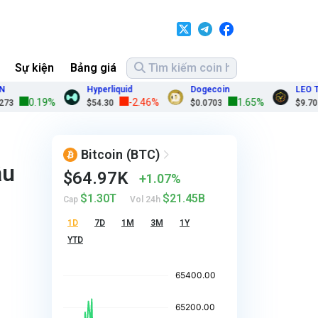
Sự kiện
Bảng giá
Hyperliquid
Dogecoin
LEO Token
0.19%
-2.46%
1.65%
-0
$54.30
$0.0703
$9.70
Bitcoin
(BTC)
ầu
$64.97K
1.07%
$1.30T
$21.45B
Cap
Vol 24h
1D
7D
1M
3M
1Y
YTD