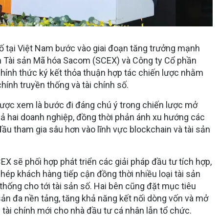
 số tại Việt Nam bước vào giai đoạn tăng trưởng mạnh
h Tài sản Mã hóa Sacom (SCEX) và Công ty Cổ phần
ính thức ký kết thỏa thuận hợp tác chiến lược nhằm
chính truyền thống và tài chính số.
được xem là bước đi đáng chú ý trong chiến lược mở
 cả hai doanh nghiệp, đồng thời phản ánh xu hướng các
đầu tham gia sâu hơn vào lĩnh vực blockchain và tài sản
X sẽ phối hợp phát triển các giải pháp đầu tư tích hợp,
hép khách hàng tiếp cận đồng thời nhiều loại tài sản
thống cho tới tài sản số. Hai bên cũng đặt mục tiêu
 sản đa nền tảng, tăng khả năng kết nối dòng vốn và mở
 tài chính mới cho nhà đầu tư cá nhân lẫn tổ chức.