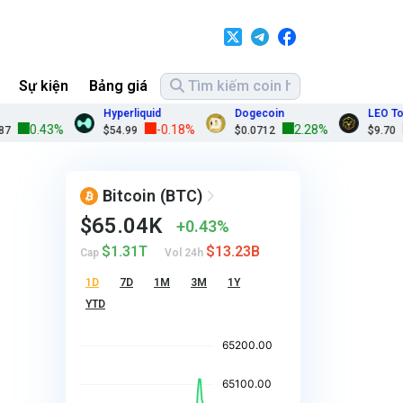
Sự kiện
Bảng giá
Hyperliquid
Dogecoin
LEO Token
0.43%
-0.18%
2.28%
-0.
$54.99
$0.0712
$9.70
Bitcoin
(BTC)
$65.04K
0.43%
$1.31T
$13.23B
Cap
Vol 24h
1D
7D
1M
3M
1Y
YTD