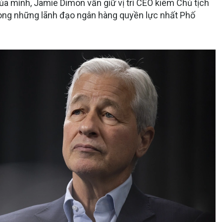
ủa mình, Jamie Dimon vẫn giữ vị trí CEO kiêm Chủ tịch
ong những lãnh đạo ngân hàng quyền lực nhất Phố