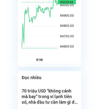
Đọc nhiều
70 triệu USD "không cánh
mà bay" trong ví lạnh tiền
số, nhà đầu tư cần làm gì để
bảo vệ?