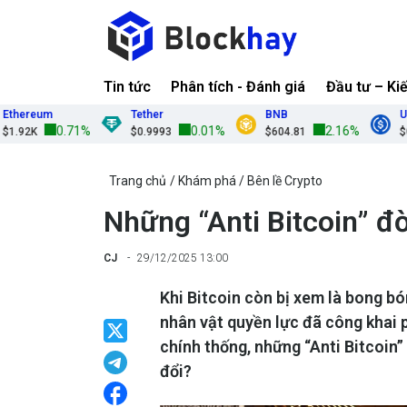
Tin tức
Phân tích - Đánh giá
Đầu tư – Ki
reum
Tether
BNB
USDC
0.71%
0.01%
2.16%
K
$0.9993
$604.81
$0.9999
Trang chủ
Khám phá
Bên lề Crypto
Những “Anti Bitcoin” đờ
CJ
29/12/2025 13:00
Khi Bitcoin còn bị xem là bong bó
nhân vật quyền lực đã công khai 
chính thống, những “Anti Bitcoin
đổi?