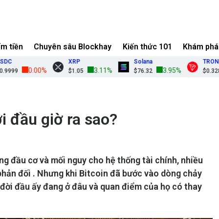
ếm tiền
Chuyên sâu Blockhay
Kiến thức 101
Khám phá
XRP
Solana
TRON
0.00%
3.11%
3.95%
$1.05
$76.32
$0.3287
i đầu giờ ra sao?
ng đầu cơ và mối nguy cho hệ thống tài chính, nhiều
phản đối . Nhưng khi Bitcoin đã bước vào dòng chảy
” đời đầu ấy đang ở đâu và quan điểm của họ có thay