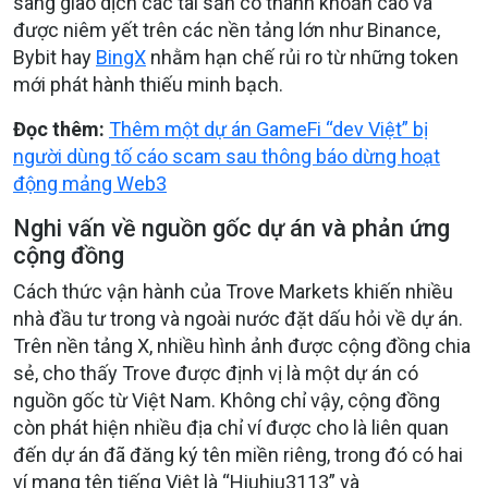
sang giao dịch các tài sản có thanh khoản cao và
được niêm yết trên các nền tảng lớn như Binance,
Bybit hay
BingX
nhằm hạn chế rủi ro từ những token
mới phát hành thiếu minh bạch.
Đọc thêm:
Thêm một dự án GameFi “dev Việt” bị
người dùng tố cáo scam sau thông báo dừng hoạt
động mảng Web3
Nghi vấn về nguồn gốc dự án và phản ứng
cộng đồng
Cách thức vận hành của Trove Markets khiến nhiều
nhà đầu tư trong và ngoài nước đặt dấu hỏi về dự án.
Trên nền tảng X, nhiều hình ảnh được cộng đồng chia
sẻ, cho thấy Trove được định vị là một dự án có
nguồn gốc từ Việt Nam. Không chỉ vậy, cộng đồng
còn phát hiện nhiều địa chỉ ví được cho là liên quan
đến dự án đã đăng ký tên miền riêng, trong đó có hai
ví mang tên tiếng Việt là “Hiuhiu3113” và