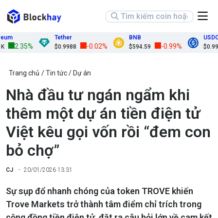
Tether
BNB
USDC
2.35%
-0.02%
-0.99%
$0.9988
$594.59
$0.9998
Trang chủ
Tin tức
Dự án
Nhà đầu tư ngán ngẩm khi
thêm một dự án tiền điện tử
Việt kêu gọi vốn rồi “đem con
bỏ chợ”
CJ
20/01/2026 13:31
Sự sụp đổ nhanh chóng của token TROVE khiến
Trove Markets trở thành tâm điểm chỉ trích trong
cộng đồng tiền điện tử, đặt ra câu hỏi lớn về cam kết