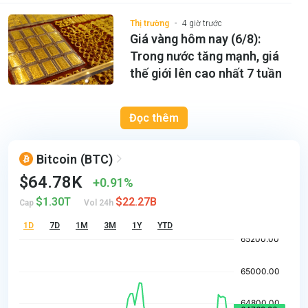
Thị trường
4 giờ trước
Giá vàng hôm nay (6/8):
Trong nước tăng mạnh, giá
thế giới lên cao nhất 7 tuần
Đọc thêm
Bitcoin
(BTC)
$64.78K
0.91%
$1.30T
$22.27B
Cap
Vol 24h
1D
7D
1M
3M
1Y
YTD