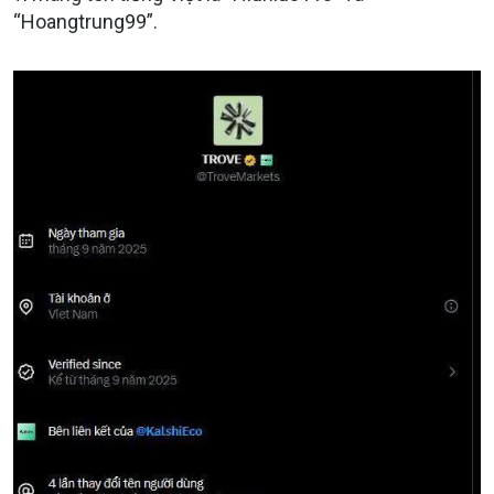
“Hoangtrung99”.