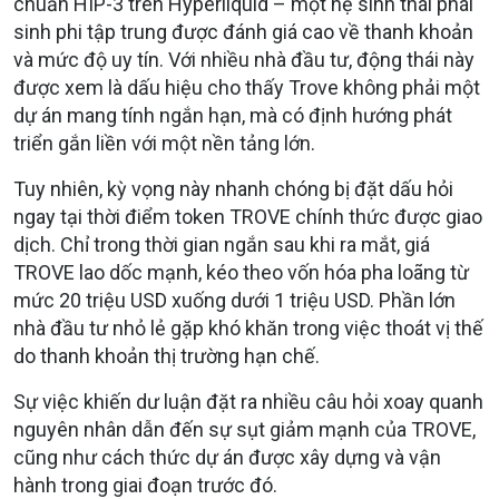
chuẩn HIP-3 trên Hyperliquid – một hệ sinh thái phái
sinh phi tập trung được đánh giá cao về thanh khoản
và mức độ uy tín. Với nhiều nhà đầu tư, động thái này
được xem là dấu hiệu cho thấy Trove không phải một
dự án mang tính ngắn hạn, mà có định hướng phát
triển gắn liền với một nền tảng lớn.
Tuy nhiên, kỳ vọng này nhanh chóng bị đặt dấu hỏi
ngay tại thời điểm token TROVE chính thức được giao
dịch. Chỉ trong thời gian ngắn sau khi ra mắt, giá
TROVE lao dốc mạnh, kéo theo vốn hóa pha loãng từ
mức 20 triệu USD xuống dưới 1 triệu USD. Phần lớn
nhà đầu tư nhỏ lẻ gặp khó khăn trong việc thoát vị thế
do thanh khoản thị trường hạn chế.
Sự việc khiến dư luận đặt ra nhiều câu hỏi xoay quanh
nguyên nhân dẫn đến sự sụt giảm mạnh của TROVE,
cũng như cách thức dự án được xây dựng và vận
hành trong giai đoạn trước đó.