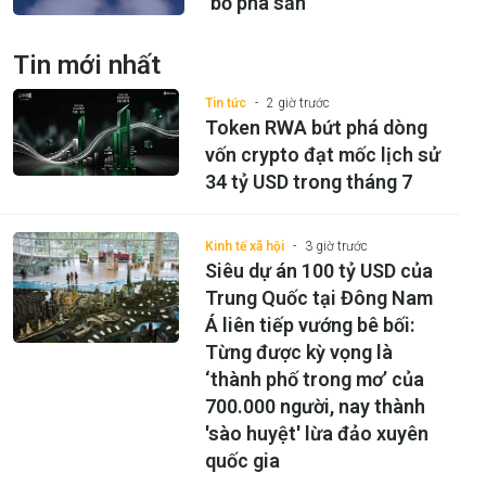
bố phá sản
Tin mới nhất
Tin tức
2 giờ trước
Token RWA bứt phá dòng
vốn crypto đạt mốc lịch sử
34 tỷ USD trong tháng 7
Kinh tế xã hội
3 giờ trước
Siêu dự án 100 tỷ USD của
Trung Quốc tại Đông Nam
Á liên tiếp vướng bê bối:
Từng được kỳ vọng là
‘thành phố trong mơ’ của
700.000 người, nay thành
'sào huyệt' lừa đảo xuyên
quốc gia