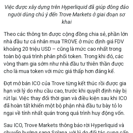
Việc được xây dựng trên Hyperliquid đã giúp đông đảo
người dùng chú ý đến Trove Markets ở giai đoạn sơ
khai
Theo các thông tin được cộng đồng chia sẻ, phần lớn
nhà đầu tư cá nhân mua TROVE ở mức định giá FDV
khoảng 20 triệu USD – cũng là mức cao nhất trong
toàn bộ quá trình phân phối token. Trong khi đó, các
vòng tham gia sớm như nhà đầu tư thiên thần được
cho là mua token với mức giá thấp hơn đáng kể.
Đợt mở bán ICO của Trove từng kết thúc rồi được gia
hạn với lý do nhu cầu cao, trước khi quyết định này bị
rút lại. Việc thay đổi thời gian và điều kiện sau khi ICO
đã hoàn tất khiến một bộ phận nhà đầu tư bày tỏ lo
ngại về tính nhất quán trong quá trình huy động vốn.
Sau ICO, Trove Markets thông báo rời Hyperliquid và
chuyển hướng sang Solana, với lý do đối tác cung cấp