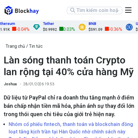
ereum
Tether
BNB
USD
-0.04%
0.03%
-0.36%
1K
$0.9992
$591.09
$0.9
Trang chủ
Tin tức
Làn sóng thanh toán Crypto
lan rộng tại 40% cửa hàng Mỹ
Joshua
28/01/2026 19:53
Dữ liệu từ PayPal chỉ ra doanh thu tăng mạnh ở điểm
bán chấp nhận tiền mã hóa, phản ánh sự thay đổi lớn
trong thói quen chi tiêu của giới trẻ hiện nay.
Nhóm cổ phiếu fintech, thanh toán và blockchain đồng
loạt tăng kịch trần tại Hàn Quốc nhờ chính sách này