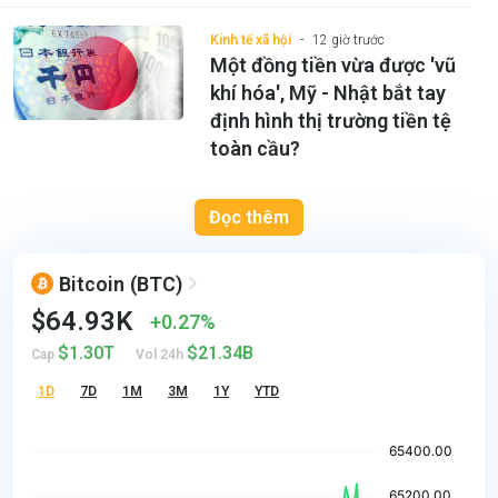
Kinh tế xã hội
12 giờ trước
Một đồng tiền vừa được 'vũ
khí hóa', Mỹ - Nhật bắt tay
định hình thị trường tiền tệ
toàn cầu?
Đọc thêm
Bitcoin
(BTC)
$64.93K
0.27%
$1.30T
$21.34B
Cap
Vol 24h
1D
7D
1M
3M
1Y
YTD