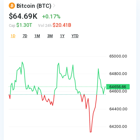
Bitcoin
(BTC)
$64.69K
0.17%
$1.30T
$20.41B
Cap
Vol 24h
1D
7D
1M
3M
1Y
YTD