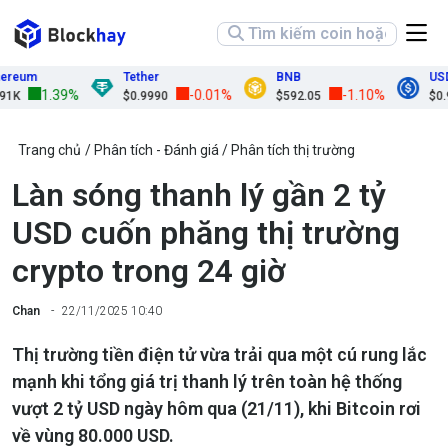
eum
Tether
BNB
USDC
1.39%
-0.01%
-1.10%
K
$0.9990
$592.05
$0.99
Trang chủ
Phân tích - Đánh giá
Phân tích thị trường
Làn sóng thanh lý gần 2 tỷ
USD cuốn phăng thị trường
crypto trong 24 giờ
Chan
22/11/2025 10:40
Thị trường tiền điện tử vừa trải qua một cú rung lắc
mạnh khi tổng giá trị thanh lý trên toàn hệ thống
vượt 2 tỷ USD ngày hôm qua (21/11), khi Bitcoin rơi
về vùng 80.000 USD.