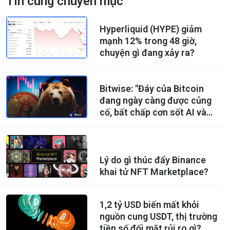
Tin cùng chuyên mục
Hyperliquid (HYPE) giảm
mạnh 12% trong 48 giờ,
chuyện gì đang xảy ra?
Bitwise: "Đáy của Bitcoin
đang ngày càng được củng
cố, bất chấp cơn sốt AI và
những trì hoãn về khung
pháp lý."
Lý do gì thúc đẩy Binance
khai tử NFT Marketplace?
1,2 tỷ USD biến mất khỏi
nguồn cung USDT, thị trường
tiền số đối mặt rủi ro gì?