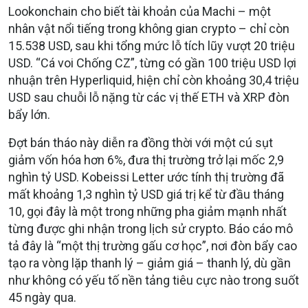
Lookonchain cho biết tài khoản của Machi – một
nhân vật nổi tiếng trong không gian crypto – chỉ còn
15.538 USD, sau khi tổng mức lỗ tích lũy vượt 20 triệu
USD. “Cá voi Chống CZ”, từng có gần 100 triệu USD lợi
nhuận trên Hyperliquid, hiện chỉ còn khoảng 30,4 triệu
USD sau chuỗi lỗ nặng từ các vị thế ETH và XRP đòn
bẩy lớn.
Đợt bán tháo này diễn ra đồng thời với một cú sụt
giảm vốn hóa hơn 6%, đưa thị trường trở lại mốc 2,9
nghìn tỷ USD. Kobeissi Letter ước tính thị trường đã
mất khoảng 1,3 nghìn tỷ USD giá trị kể từ đầu tháng
10, gọi đây là một trong những pha giảm mạnh nhất
từng được ghi nhận trong lịch sử crypto. Báo cáo mô
tả đây là “một thị trường gấu cơ học”, nơi đòn bẩy cao
tạo ra vòng lặp thanh lý – giảm giá – thanh lý, dù gần
như không có yếu tố nền tảng tiêu cực nào trong suốt
45 ngày qua.