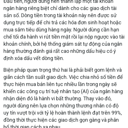
Đầu tiên, người dùng nên thành lập một tài khoản
ngân hàng riêng biệt chỉ dành cho các giao dịch tài
sản số. Dòng tiền trong tài khoản này nên được sử
dụng trực tiếp để chi trả các hóa đơn sinh hoạt hoặc
mua sắm tiêu dùng hàng ngày. Người dùng cần hạn
chế tối đa hành vi rút tiền mặt rồi lại nộp ngược vào tài
khoản chính, bởi hệ thống giám sát tự động của ngân
hàng thường đánh giá rất cao những dấu hiệu có ý
định xóa dấu vết dòng tiền.
Biện pháp quan trọng thứ hai là phải biết gom lệnh và
giãn cách tần suất giao dịch. Việc chia nhỏ số tiền để
thực hiện mua bán liên tục nhiều lần trong ngày sẽ
khiến các công cụ trí tuệ nhân tạo (AI) của ngân hàng
nhận diện đó là hành vi bất thường. Thay vào đó,
người dùng nên lựa chọn những thương nhân có độ
uy tín vượt trội với tỷ lệ hoàn thành lệnh đạt trên 99%,
đồng thời thực hiện các giao dịch gọn gàng và phân
bổ thời gian cách xa nhau.