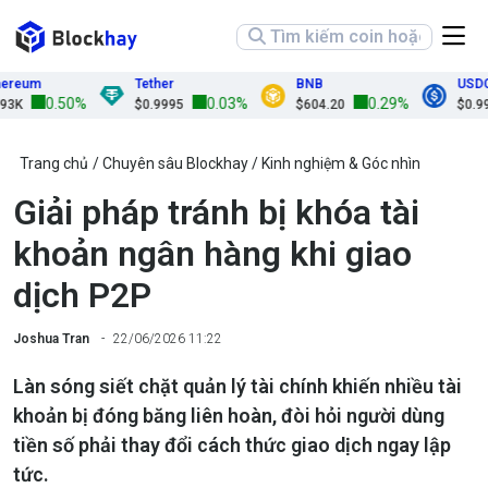
eum
Tether
BNB
USDC
0.50%
0.03%
0.29%
$0.9995
$604.20
$0.9998
Trang chủ
Chuyên sâu Blockhay
Kinh nghiệm & Góc nhìn
Giải pháp tránh bị khóa tài
khoản ngân hàng khi giao
dịch P2P
Joshua Tran
22/06/2026 11:22
Làn sóng siết chặt quản lý tài chính khiến nhiều tài
khoản bị đóng băng liên hoàn, đòi hỏi người dùng
tiền số phải thay đổi cách thức giao dịch ngay lập
tức.