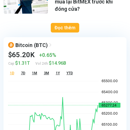
mua lại BitMEX trước khi
đóng cửa?
Đọc thêm
Bitcoin
(BTC)
$65.20K
0.65%
$1.31T
$14.96B
Cap
Vol 24h
1D
7D
1M
3M
1Y
YTD