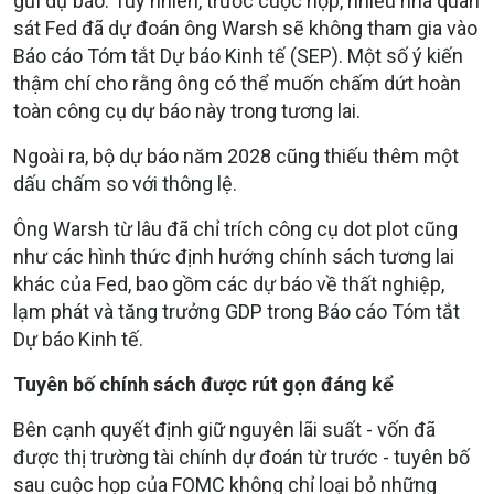
gửi dự báo. Tuy nhiên, trước cuộc họp, nhiều nhà quan
sát Fed đã dự đoán ông Warsh sẽ không tham gia vào
Báo cáo Tóm tắt Dự báo Kinh tế (SEP). Một số ý kiến
thậm chí cho rằng ông có thể muốn chấm dứt hoàn
toàn công cụ dự báo này trong tương lai.
Ngoài ra, bộ dự báo năm 2028 cũng thiếu thêm một
dấu chấm so với thông lệ.
Ông Warsh từ lâu đã chỉ trích công cụ dot plot cũng
như các hình thức định hướng chính sách tương lai
khác của Fed, bao gồm các dự báo về thất nghiệp,
lạm phát và tăng trưởng GDP trong Báo cáo Tóm tắt
Dự báo Kinh tế.
Tuyên bố chính sách được rút gọn đáng kể
Bên cạnh quyết định giữ nguyên lãi suất - vốn đã
được thị trường tài chính dự đoán từ trước - tuyên bố
sau cuộc họp của FOMC không chỉ loại bỏ những