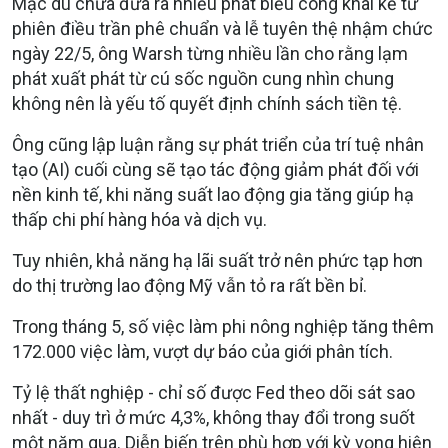
Mặc dù chưa đưa ra nhiều phát biểu công khai kể từ
phiên điều trần phê chuẩn và lễ tuyên thệ nhậm chức
ngày 22/5, ông Warsh từng nhiều lần cho rằng lạm
phát xuất phát từ cú sốc nguồn cung nhìn chung
không nên là yếu tố quyết định chính sách tiền tệ.
Ông cũng lập luận rằng sự phát triển của trí tuệ nhân
tạo (AI) cuối cùng sẽ tạo tác động giảm phát đối với
nền kinh tế, khi năng suất lao động gia tăng giúp hạ
thấp chi phí hàng hóa và dịch vụ.
Tuy nhiên, khả năng hạ lãi suất trở nên phức tạp hơn
do thị trường lao động Mỹ vẫn tỏ ra rất bền bỉ.
Trong tháng 5, số việc làm phi nông nghiệp tăng thêm
172.000 việc làm, vượt dự báo của giới phân tích.
Tỷ lệ thất nghiệp - chỉ số được Fed theo dõi sát sao
nhất - duy trì ở mức 4,3%, không thay đổi trong suốt
một năm qua. Diễn biến trên phù hợp với kỳ vọng hiện