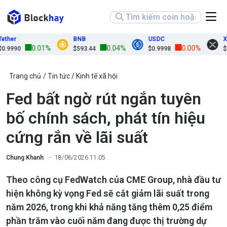
r
BNB
USDC
XRP
0.01%
0.04%
0.00%
990
$593.44
$0.9998
$1.03
Trang chủ
Tin tức
Kinh tế xã hội
Fed bất ngờ rút ngắn tuyên
bố chính sách, phát tín hiệu
cứng rắn về lãi suất
Chung Khanh
18/06/2026 11:05
Theo công cụ FedWatch của CME Group, nhà đầu tư
hiện không kỳ vọng Fed sẽ cắt giảm lãi suất trong
năm 2026, trong khi khả năng tăng thêm 0,25 điểm
phần trăm vào cuối năm đang được thị trường dự