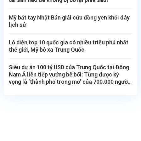
Mỹ bắt tay Nhật Bản giải cứu đồng yen khỏi đáy
lịch sử
Lộ diện top 10 quốc gia có nhiều triệu phú nhất
thế giới, Mỹ bỏ xa Trung Quốc
Siêu dự án 100 tỷ USD của Trung Quốc tại Đông
Nam Á liên tiếp vướng bê bối: Từng được kỳ
vọng là ‘thành phố trong mơ’ của 700.000 người,
nay thành 'sào huyệt' lừa đảo xuyên quốc gia