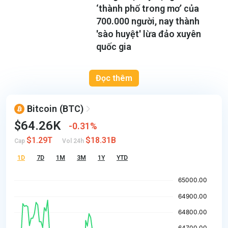
‘thành phố trong mơ’ của
700.000 người, nay thành
'sào huyệt' lừa đảo xuyên
quốc gia
Đọc thêm
Bitcoin
(BTC)
$64.26K
0.31%
$1.29T
$18.31B
Cap
Vol 24h
1D
7D
1M
3M
1Y
YTD