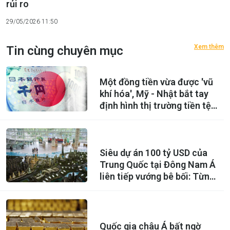
rủi ro
29/05/2026 11:50
Xem thêm
Tin cùng chuyên mục
Một đồng tiền vừa được 'vũ
khí hóa', Mỹ - Nhật bắt tay
định hình thị trường tiền tệ
toàn cầu?
Siêu dự án 100 tỷ USD của
Trung Quốc tại Đông Nam Á
liên tiếp vướng bê bối: Từng
được kỳ vọng là ‘thành phố
trong mơ’ của 700.000
người, nay thành 'sào huyệt'
lừa đảo xuyên quốc gia
Quốc gia châu Á bất ngờ