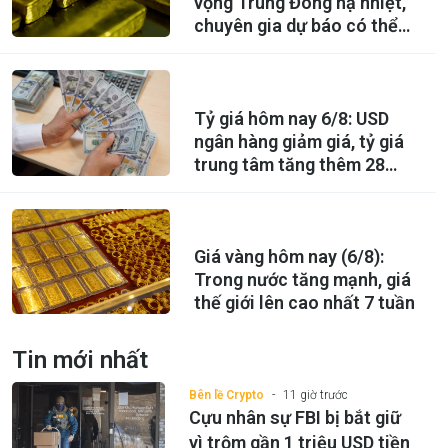
vọng Trung Đông hạ nhiệt,
chuyên gia dự báo có thể
lên 5.000 USD
Tỷ giá hôm nay 6/8: USD
ngân hàng giảm giá, tỷ giá
trung tâm tăng thêm 28
đồng
Giá vàng hôm nay (6/8):
Trong nước tăng mạnh, giá
thế giới lên cao nhất 7 tuần
Tin mới nhất
Bên lề Crypto
11 giờ trước
Cựu nhân sự FBI bị bắt giữ
vì trộm gần 1 triệu USD tiền