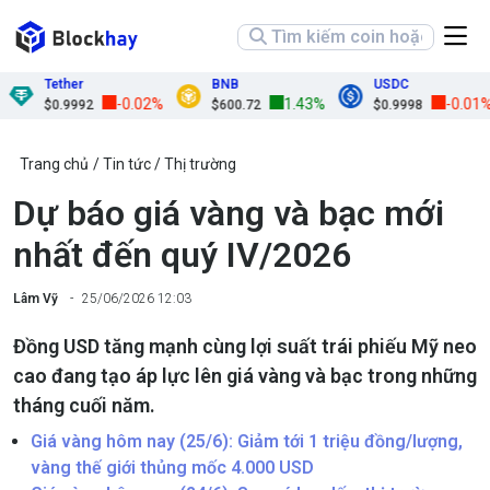
Tether
BNB
USDC
-0.02%
1.43%
-0.01%
$0.9992
$600.72
$0.9998
Trang chủ
Tin tức
Thị trường
Dự báo giá vàng và bạc mới
nhất đến quý IV/2026
Lâm Vỹ
25/06/2026 12:03
Đồng USD tăng mạnh cùng lợi suất trái phiếu Mỹ neo
cao đang tạo áp lực lên giá vàng và bạc trong những
tháng cuối năm.
Giá vàng hôm nay (25/6): Giảm tới 1 triệu đồng/lượng,
vàng thế giới thủng mốc 4.000 USD