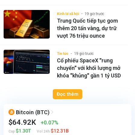
Kinh tế xã hội
19 giờ trước
Trung Quốc tiếp tục gom
thêm 20 tấn vàng, dự trữ
vượt 76 triệu ounce
Tin tức
19 giờ trước
Cổ phiếu SpaceX ''rung
chuyển'' với khối lượng mở
khóa ''khủng'' gần 1 tỷ USD
Đọc thêm
Bitcoin
(BTC)
$64.92K
0.07%
$1.30T
$12.31B
Cap
Vol 24h