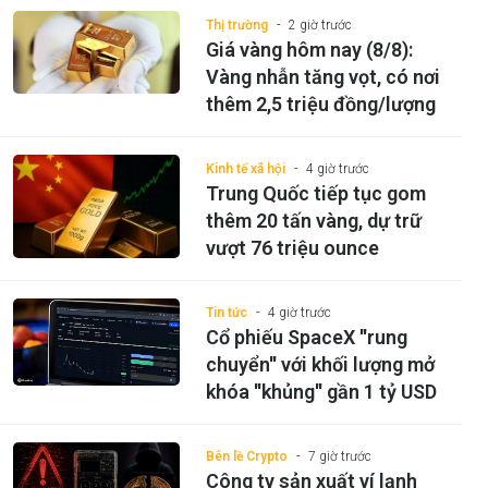
Thị trường
2 giờ trước
Giá vàng hôm nay (8/8):
Vàng nhẫn tăng vọt, có nơi
thêm 2,5 triệu đồng/lượng
Kinh tế xã hội
4 giờ trước
Trung Quốc tiếp tục gom
thêm 20 tấn vàng, dự trữ
vượt 76 triệu ounce
Tin tức
4 giờ trước
Cổ phiếu SpaceX ''rung
chuyển'' với khối lượng mở
khóa ''khủng'' gần 1 tỷ USD
Bên lề Crypto
7 giờ trước
Công ty sản xuất ví lạnh