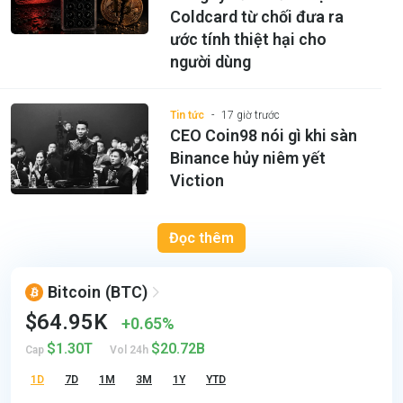
Coldcard từ chối đưa ra
ước tính thiệt hại cho
người dùng
Tin tức
17 giờ trước
CEO Coin98 nói gì khi sàn
Binance hủy niêm yết
Viction
Đọc thêm
Bitcoin
(BTC)
$64.95K
0.65%
$1.30T
$20.72B
Cap
Vol 24h
1D
7D
1M
3M
1Y
YTD