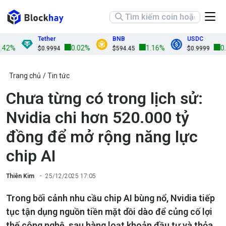
Tether
BNB
USDC
2%
0.02%
1.16%
0.01
$0.9994
$594.45
$0.9999
Trang chủ
Tin tức
Chưa từng có trong lịch sử:
Nvidia chi hơn 520.000 tỷ
đồng để mở rộng năng lực
chip AI
Thiên Kim
25/12/2025 17:05
Trong bối cảnh nhu cầu chip AI bùng nổ, Nvidia tiếp
tục tận dụng nguồn tiền mặt dồi dào để củng cố lợi
thế công nghệ, sau hàng loạt khoản đầu tư và thỏa