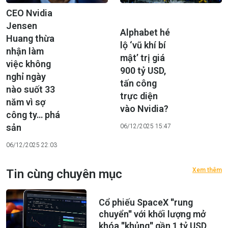
CEO Nvidia
Jensen
Alphabet hé
Huang thừa
lộ ‘vũ khí bí
nhận làm
mật’ trị giá
việc không
900 tỷ USD,
nghỉ ngày
tấn công
nào suốt 33
trực diện
năm vì sợ
vào Nvidia?
công ty… phá
sản
06/12/2025 15:47
06/12/2025 22:03
Xem thêm
Tin cùng chuyên mục
Cổ phiếu SpaceX ''rung
chuyển'' với khối lượng mở
khóa ''khủng'' gần 1 tỷ USD