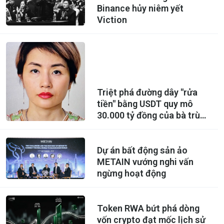
Binance hủy niêm yết
Viction
Triệt phá đường dây "rửa
tiền" bằng USDT quy mô
30.000 tỷ đồng của bà trùm
Hoàng Hải Vân
Dự án bất động sản ảo
METAIN vướng nghi vấn
ngừng hoạt động
Token RWA bứt phá dòng
vốn crypto đạt mốc lịch sử