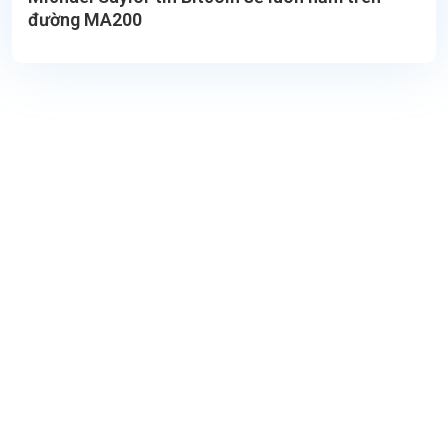
đường MA200