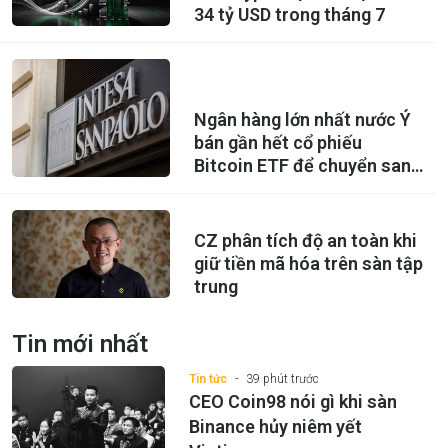
34 tỷ USD trong tháng 7
Ngân hàng lớn nhất nước Ý
bán gần hết cổ phiếu
Bitcoin ETF để chuyển sang
mua Ethereum ETF
CZ phân tích độ an toàn khi
giữ tiền mã hóa trên sàn tập
trung
Tin mới nhất
Tin tức
39 phút trước
CEO Coin98 nói gì khi sàn
Binance hủy niêm yết