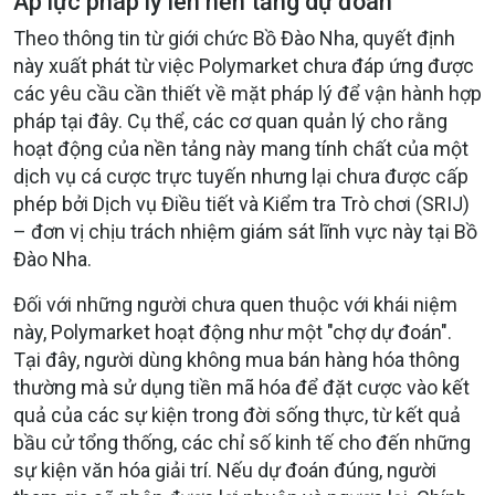
Áp lực pháp lý lên nền tảng dự đoán
Theo thông tin từ giới chức Bồ Đào Nha, quyết định
này xuất phát từ việc Polymarket chưa đáp ứng được
các yêu cầu cần thiết về mặt pháp lý để vận hành hợp
pháp tại đây. Cụ thể, các cơ quan quản lý cho rằng
hoạt động của nền tảng này mang tính chất của một
dịch vụ cá cược trực tuyến nhưng lại chưa được cấp
phép bởi Dịch vụ Điều tiết và Kiểm tra Trò chơi (SRIJ)
– đơn vị chịu trách nhiệm giám sát lĩnh vực này tại Bồ
Đào Nha.
Đối với những người chưa quen thuộc với khái niệm
này, Polymarket hoạt động như một "chợ dự đoán".
Tại đây, người dùng không mua bán hàng hóa thông
thường mà sử dụng tiền mã hóa để đặt cược vào kết
quả của các sự kiện trong đời sống thực, từ kết quả
bầu cử tổng thống, các chỉ số kinh tế cho đến những
sự kiện văn hóa giải trí. Nếu dự đoán đúng, người