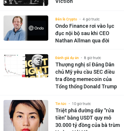
Viction
Bên lề Crypto
4 giờ trước
Ondo Finance rơi vào lục
đục nội bộ sau khi CEO
Nathan Allman qua đời
Đánh giá dự án
8 giờ trước
Thượng nghị sĩ Đảng Dân
chủ Mỹ yêu cầu SEC điều
tra đồng memecoin của
Tổng thống Donald Trump
Tin tức
10 giờ trước
Triệt phá đường dây "rửa
tiền" bằng USDT quy mô
30.000 tỷ đồng của bà trùm