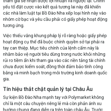
tham gia sẽ nhận được lợi nhuận và ngược lại. Chính
yếu tố đặt cược vào kết quả tương lai này đã khiến
các nhà làm luật tại Bồ Đào Nha xếp loại hình này vào
nhóm cờ bạc và yêu cầu phải có giấy phép hoạt động
tương ứng.
Việc thiếu vắng khung pháp lý rõ ràng hoặc giấy phép
hoạt động cụ thể đã buộc chính quyền sở tại phải ra
tay can thiệp. Mục tiêu chính của lệnh cấm này là
nhằm bảo vệ người tiêu dùng trong nước khỏi những
rủi ro tiềm ẩn khi tham gia vào các nền tảng tài chính
chưa được kiểm soát, đồng thời đảm bảo tính công
bằng và minh bạch trong môi trường kinh doanh quốc
gia.
Tín hiệu thắt chặt quản lý tại Châu Âu
Sự kiện Bồ Đào Nha mạnh tay với Polymarket không
chỉ là một câu chuyện riêng lẻ mà còn phản ánh xu
hướng chung đang diễn ra trên toàn châu Âu. Trước