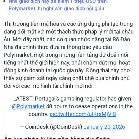
Nhà giao dịch này đã kiếm 1 triệu USD trên
Polymarket, bị nghi vấn giao dịch nội gián
Thị trường tiền mã hóa và các ứng dụng phi tập trung
đang đối mặt với một thách thức pháp lý mới tại châu
Âu. Mới đây nhất, các cơ quan chức năng tại Bồ Đào
Nha đã chính thức đưa ra thông báo yêu cầu
Polymarket, một trong những nền tảng dự đoán nổi
tiếng nhất thế giới hiện nay, phải chấm dứt mọi hoạt
động kinh doanh tại quốc gia này. Động thái này cho
thấy sự giám sát ngày càng chặt chẽ của chính phủ
đối với các mô hình tài chính mới nổi.
LATEST: Portugal’s gambling regulator has given
@Polymarket
48 hours to cease operations in the
country.
pic.twitter.com/uIKrsMjViB
— CoinDesk (@CoinDesk)
January 20, 2026