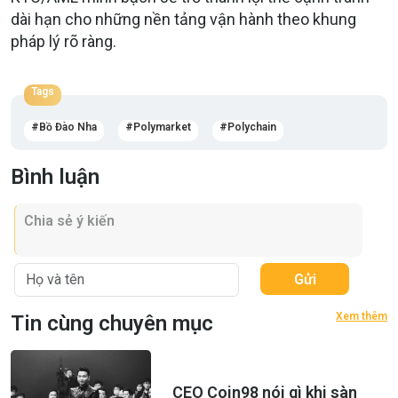
dài hạn cho những nền tảng vận hành theo khung
pháp lý rõ ràng.
Tags
Bồ Đào Nha
Polymarket
Polychain
Bình luận
Gửi
Xem thêm
Tin cùng chuyên mục
CEO Coin98 nói gì khi sàn