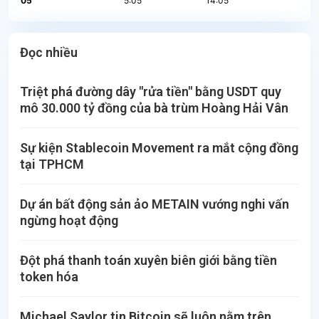
Đọc nhiều
Triệt phá đường dây "rửa tiền" bằng USDT quy
mô 30.000 tỷ đồng của bà trùm Hoàng Hải Vân
Sự kiện Stablecoin Movement ra mắt cộng đồng
tại TPHCM
Dự án bất động sản ảo METAIN vướng nghi vấn
ngừng hoạt động
Đột phá thanh toán xuyên biên giới bằng tiền
token hóa
Michael Saylor tin Bitcoin sẽ luôn nằm trên