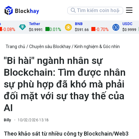
Tether
BNB
USDC
8%
0.01%
-0.70%
0.
$0.9991
$591.66
$0.9999
Trang chủ
Chuyên sâu Blockhay
Kinh nghiệm & Góc nhìn
"Bi hài" ngành nhân sự
Blockchain: Tìm được nhân
sự phù hợp đã khó mà phải
đối mặt với sự thay thế của
AI
Billy
10/02/2026 13:18
Theo khảo sát từ nhiều công ty Blockchain/Web3