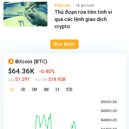
Khám phá
18 giờ trước
Thủ đoạn rửa tiền tinh vi
qua các lệnh giao dịch
crypto
Đọc thêm
Bitcoin
(BTC)
$64.36K
0.40%
$1.29T
$18.92B
Cap
Vol 24h
1D
7D
1M
3M
1Y
YTD