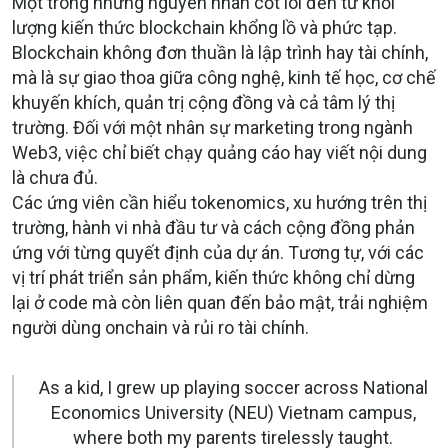
Một trong những nguyên nhân cốt lõi đến từ khối
lượng kiến thức blockchain khổng lồ và phức tạp.
Blockchain không đơn thuần là lập trình hay tài chính,
mà là sự giao thoa giữa công nghệ, kinh tế học, cơ chế
khuyến khích, quản trị cộng đồng và cả tâm lý thị
trường. Đối với một nhân sự marketing trong ngành
Web3, việc chỉ biết chạy quảng cáo hay viết nội dung
là chưa đủ.
Các ứng viên cần hiểu tokenomics, xu hướng trên thị
trường, hành vi nhà đầu tư và cách cộng đồng phản
ứng với từng quyết định của dự án. Tương tự, với các
vị trí phát triển sản phẩm, kiến thức không chỉ dừng
lại ở code mà còn liên quan đến bảo mật, trải nghiệm
người dùng onchain và rủi ro tài chính.
As a kid, I grew up playing soccer across National
Economics University (NEU) Vietnam campus,
where both my parents tirelessly taught.