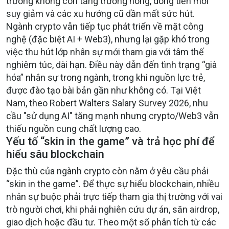
trường không còn tăng trưởng nóng, dòng tiền mới
suy giảm và các xu hướng cũ dần mất sức hút.
Ngành crypto vẫn tiếp tục phát triển về mặt công
nghệ (đặc biệt AI + Web3), nhưng lại gặp khó trong
việc thu hút lớp nhân sự mới tham gia với tâm thế
nghiêm túc, dài hạn. Điều này dẫn đến tình trạng “già
hóa” nhân sự trong ngành, trong khi nguồn lực trẻ,
được đào tạo bài bản gần như không có. Tại Việt
Nam, theo Robert Walters Salary Survey 2026, nhu
cầu "sử dụng AI" tăng mạnh nhưng crypto/Web3 vẫn
thiếu nguồn cung chất lượng cao.
Yếu tố “skin in the game” và trả học phí để
hiểu sâu blockchain
Đặc thù của ngành crypto còn nằm ở yêu cầu phải
“skin in the game”. Để thực sự hiểu blockchain, nhiều
nhân sự buộc phải trực tiếp tham gia thị trường với vai
trò người chơi, khi phải nghiên cứu dự án, săn airdrop,
giao dịch hoặc đầu tư. Theo một số phân tích từ các