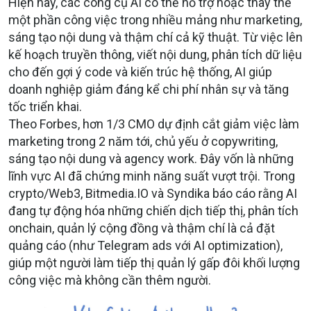
Hiện nay, các công cụ AI có thể hỗ trợ hoặc thay thế
một phần công việc trong nhiều mảng như marketing,
sáng tạo nội dung và thậm chí cả kỹ thuật. Từ việc lên
kế hoạch truyền thông, viết nội dung, phân tích dữ liệu
cho đến gợi ý code và kiến trúc hệ thống, AI giúp
doanh nghiệp giảm đáng kể chi phí nhân sự và tăng
tốc triển khai.
Theo Forbes, hơn 1/3 CMO dự định cắt giảm việc làm
marketing trong 2 năm tới, chủ yếu ở copywriting,
sáng tạo nội dung và agency work. Đây vốn là những
lĩnh vực AI đã chứng minh năng suất vượt trội. Trong
crypto/Web3, Bitmedia.IO và Syndika báo cáo rằng AI
đang tự động hóa những chiến dịch tiếp thị, phân tích
onchain, quản lý cộng đồng và thậm chí là cả đặt
quảng cáo (như Telegram ads với AI optimization),
giúp một người làm tiếp thị quản lý gấp đôi khối lượng
công việc mà không cần thêm người.