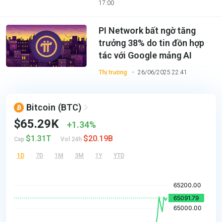
17:00
PI Network bất ngờ tăng
trưởng 38% do tin đồn hợp
tác với Google mảng AI
Thị trường
26/06/2025 22:41
Bitcoin
(BTC)
$65.29K
1.34%
$1.31T
$20.19B
Cap
Vol 24h
1D
7D
1M
3M
1Y
YTD