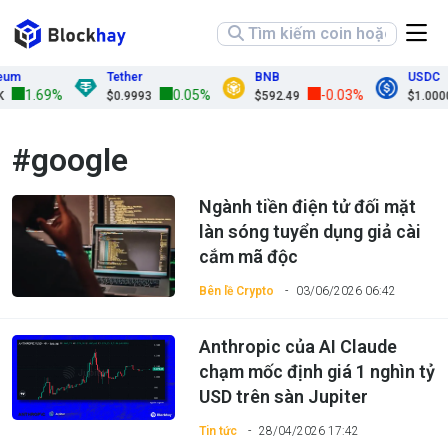
m
Tether
BNB
USDC
1.69%
0.05%
-0.03%
$0.9993
$592.49
$1.0000
#google
Ngành tiền điện tử đối mặt
làn sóng tuyển dụng giả cài
cắm mã độc
Bên lề Crypto
03/06/2026 06:42
Anthropic của AI Claude
chạm mốc định giá 1 nghìn tỷ
USD trên sàn Jupiter
Tin tức
28/04/2026 17:42