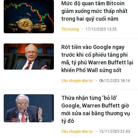
Mức độ quan tâm Bitcoin
giảm xuống mức thấp nhất
trong hai quý cuối năm
Thị trường
17/12/2025 13:33
Rót tiền vào Google ngay
trước khi cổ phiếu tăng phi
mã, tỷ phú Warren Buffett lại
khiến Phố Wall sửng sốt
Câu chuyện đầu tư
08/12/2025 18:14
Thừa nhận từng ‘bỏ lỡ’
Google, Warren Buffett giờ
mới sửa sai bằng thương vụ
tỷ đô
Câu chuyện đầu tư
15/11/2025 22:43