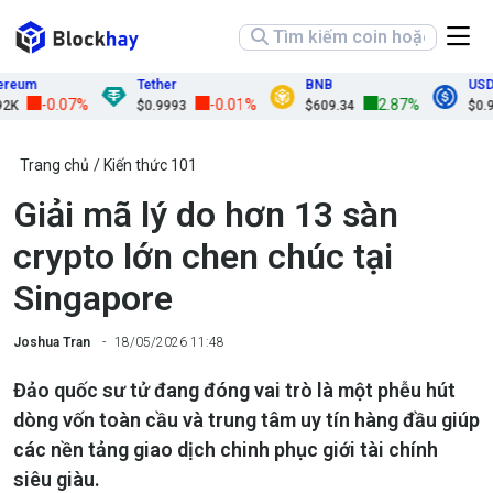
um
Tether
BNB
USDC
-0.07%
-0.01%
2.87%
$0.9993
$609.34
$0.9998
Trang chủ
Kiến thức 101
Giải mã lý do hơn 13 sàn
crypto lớn chen chúc tại
Singapore
Joshua Tran
18/05/2026 11:48
Đảo quốc sư tử đang đóng vai trò là một phễu hút
dòng vốn toàn cầu và trung tâm uy tín hàng đầu giúp
các nền tảng giao dịch chinh phục giới tài chính
siêu giàu.