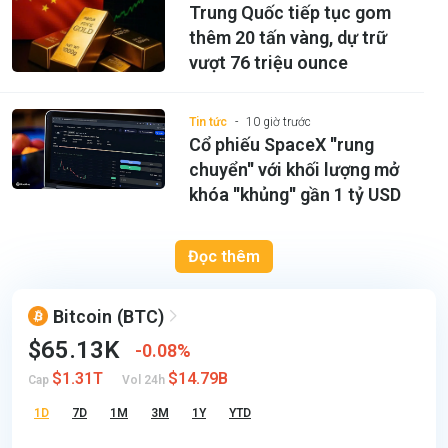
Trung Quốc tiếp tục gom
thêm 20 tấn vàng, dự trữ
vượt 76 triệu ounce
Tin tức
10 giờ trước
Cổ phiếu SpaceX ''rung
chuyển'' với khối lượng mở
khóa ''khủng'' gần 1 tỷ USD
Đọc thêm
Bitcoin
(BTC)
$65.13K
0.08%
$1.31T
$14.79B
Cap
Vol 24h
1D
7D
1M
3M
1Y
YTD