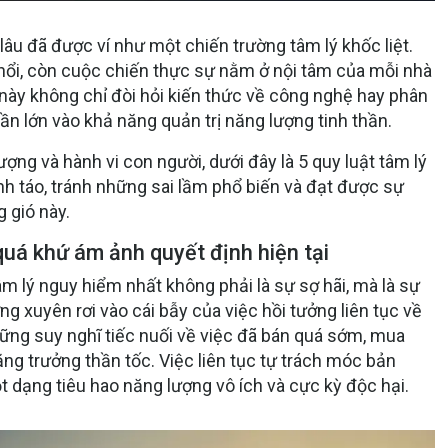
 lâu đã được ví như một chiến trường tâm lý khốc liệt.
ề nổi, còn cuộc chiến thực sự nằm ở nội tâm của mỗi nhà
 này không chỉ đòi hỏi kiến thức về công nghệ hay phân
ần lớn vào khả năng quản trị năng lượng tinh thần.
ợng và hành vi con người, dưới đây là 5 quy luật tâm lý
tỉnh táo, tránh những sai lầm phổ biến và đạt được sự
g gió này.
quá khứ ám ảnh quyết định hiện tại
tâm lý nguy hiểm nhất không phải là sự sợ hãi, mà là sự
ng xuyên rơi vào cái bẫy của việc hồi tưởng liên tục về
hững suy nghĩ tiếc nuối về việc đã bán quá sớm, mua
ng trưởng thần tốc. Việc liên tục tự trách móc bản
t dạng tiêu hao năng lượng vô ích và cực kỳ độc hại.