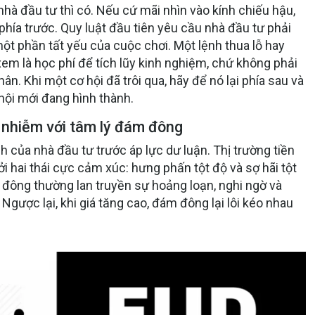
hà đầu tư thì có. Nếu cứ mãi nhìn vào kính chiếu hậu,
 phía trước. Quy luật đầu tiên yêu cầu nhà đầu tư phải
t phần tất yếu của cuộc chơi. Một lệnh thua lỗ hay
em là học phí để tích lũy kinh nghiệm, chứ không phải
hân. Khi một cơ hội đã trôi qua, hãy để nó lại phía sau và
hội mới đang hình thành.
 nhiễm với tâm lý đám đông
nh của nhà đầu tư trước áp lực dư luận. Thị trường tiền
i hai thái cực cảm xúc: hưng phấn tột độ và sợ hãi tột
m đông thường lan truyền sự hoảng loạn, nghi ngờ và
Ngược lại, khi giá tăng cao, đám đông lại lôi kéo nhau