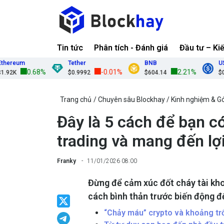
Tin tức
Phân tích - Đánh giá
Đầu tư – Ki
eum
Tether
BNB
USDC
0.68%
-0.01%
2.21%
$0.9992
$604.14
$0.9999
Trang chủ
Chuyên sâu Blockhay
Kinh nghiệm & G
Đây là 5 cách để bạn có
trading và mang đến lợ
Franky
11/01/2026 08:00
Đừng để cảm xúc đốt cháy tài kho
cách bình thản trước biến động đ
“Chảy máu” crypto và khoảng tr