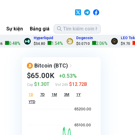
Sự kiện
Bảng giá
Hyperliquid
Dogecoin
LEO Token
0.48%
1.54%
2.06%
-0.5
$54.80
$0.0710
$9.70
Bitcoin
(BTC)
$65.00K
0.53%
$1.30T
$12.72B
Cap
Vol 24h
1D
7D
1M
3M
1Y
YTD