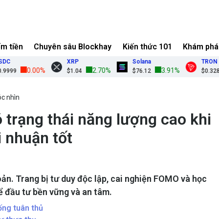
ếm tiền
Chuyên sâu Blockhay
Kiến thức 101
Khám phá
XRP
Solana
TRON
0.00%
2.70%
3.91%
$1.04
$76.12
$0.3286
óc nhìn
 trạng thái năng lượng cao khi
i nhuận tốt
ản. Trang bị tư duy độc lập, cai nghiện FOMO và học
ể đầu tư bền vững và an tâm.
ống tuân thủ